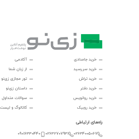
خرید جامدادی
آکادمی
خرید سررسید
از زبان شما
خرید تراش
تور مجازی زی‌نو
خرید دفتر
داستان زی‌نو
خرید روانویس
سوالات متداول
خرید روبیک
کاتالوگ و لیست
راه‌های ارتباطی
09016330440
02632707931
02634005067