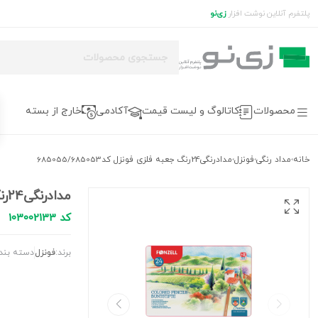
پلتفرم آنلاین نوشت افزار
زی‌نو
محصولات
کاتالوگ و لیست قیمت
آکادمی
خارج از بسته
خانه
مداد رنگی
فونزل
مدادرنگی24رنگ جعبه فلزی فونزل کد685055/685053
›
›
›
مدادرنگی24رنگ جعبه فلزی فونزل کد685055/685053
کد 103002133
برند:
فونزل
دسته بند