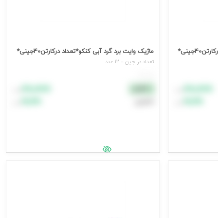
40جینی*
ماژیک وایت برد گرد آبی کنکو*تعداد درکارتن40جینی*
تعداد در جين = 12 عدد
هر عدد
۸۸٬۸۸۸
۸۸٬۸۸۸
نقدی
تومان
تومان
۹۹٬۹۹۹
۹۹٬۹۹۹
اعتباری
تومان
تومان
افزودن به سبد خرید
جهت مشاهده قیمت وارد شوید