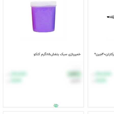
40جین*
خمیربازی سبک بنفش85گرم کنکو
هر عدد
۸۸٬۸۸۸
۸۸٬۸۸۸
نقدی
تومان
تومان
۹۹٬۹۹۹
۹۹٬۹۹۹
اعتباری
تومان
تومان
افزودن به سبد خرید
جهت مشاهده قیمت وارد شوید