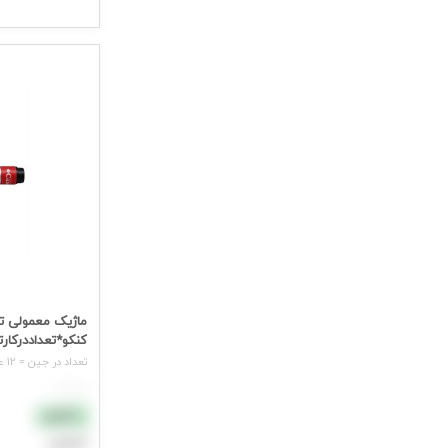
جهت مشاهده ق
ماژیک معمولی 
کنکو*تعداددرکارتن40جی
تعداد در جین = 12 عدد
هر عدد
نقدی
اعتباری