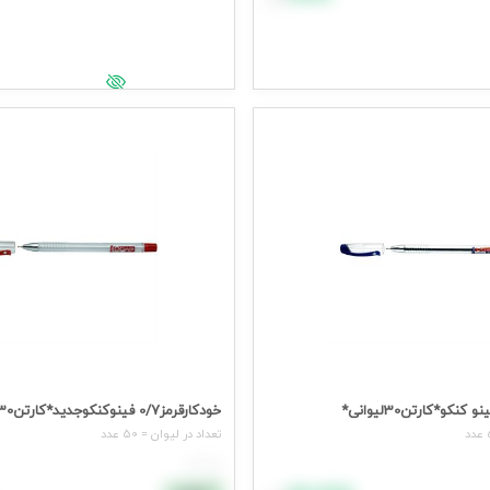
افزودن به سبد خرید
د خرید
جهت مشاهده قیمت وارد شوید
یمت وارد شوید
خودکارقرمز0/7 فینوکنکوجدید*کارتن30لیوانی*
تعداد در ليوان = 50 عدد
هر عدد