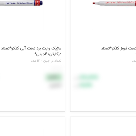
تخت قرمز کنکو*تعداد
ماژیک وایت برد تخت آبی کنکو*تعداد
درکارتن40جینی*
تعداد در جين = 12 عدد
هر عدد
۸۸٬۸۸۸
نقدی
تومان
۹۹٬۹۹۹
اعتباری
تومان
د خرید
افزودن به سبد خرید
یمت وارد شوید
جهت مشاهده قیمت وارد شوید