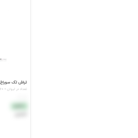
تراش تک سوراخ تریو کنکو لیوان60عددی کد570
تعداد در لیوان = 60 عدد
هر عدد
نقدی
اعتباری
افزودن به سب