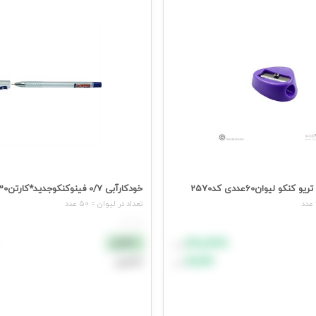
2
خودکارآبی 0/7 فینوکنکوجدید*کارتن30لیوانی*
تعداد در ليوان = 50 عدد
هر عدد
۸۸٬۸۸۸
نقدی
تومان
۹۹٬۹۹۹
اعتباری
تومان
د خرید
افزودن به سبد خرید