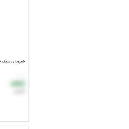
خمیربازی سبک نارنجی85گ
هر عدد
نقدی
اعتباری
افزودن به سب
جهت مشاهده ق