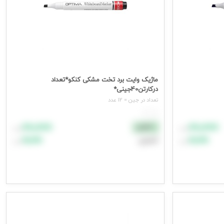
ماژیک وایت برد تخت مشکی کنکو*تعداد
درکارتن40جینی*
تعداد در جين = 12 عدد
هر عدد
۸۸٬۸۸۸
۸۸٬۸۸۸
نقدی
تومان
تومان
۹۹٬۹۹۹
۹۹٬۹۹۹
اعتباری
تومان
تومان
افزودن به سبد خرید
جهت مشاهده قیمت وارد شوید