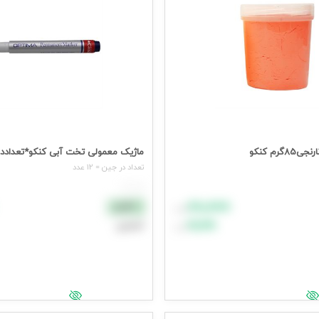
رم کنکو
ماژیک معمولی تخت آبی کنکو*تعداددرکارتن
تعداد در جين = 12 عدد
هر عدد
۸۸٬۸۸۸
نقدی
تومان
۹۹٬۹۹۹
اعتباری
تومان
د خرید
افزودن به سبد خرید
یمت وارد شوید
جهت مشاهده قیمت وارد شوید