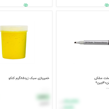
یمت وارد شوید
جهت مشاهده قیمت وارد شوید
تخت مشکی
خمیربازی سبک زرد85گرم کنکو
ن*
هر عدد
نقدی
۸۸٬۸۸۸
تومان
اعتباری
۹۹٬۹۹۹
تومان