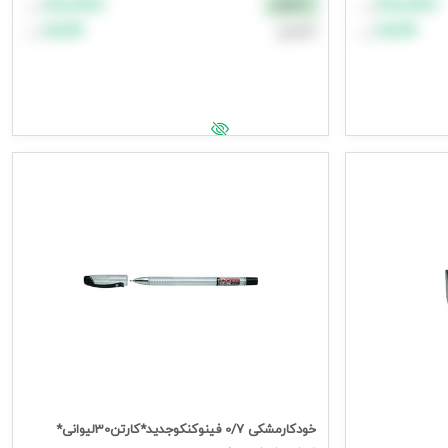
۸۸٬۸۸۸
۸۸٬۸۸۸
نقدی
تومان
تومان
۹۹٬۹۹۹
۹۹٬۹۹۹
اعتباری
تومان
تومان
افزودن به سبد خرید
جهت مشاهده قیمت وارد شوید
خودکارمشکی 0/7 فینوکنکوجدید*کارتن30لیوانی*