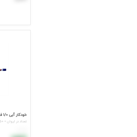
افزودن به سب
جهت مشاهده ق
خودکار آبی 1/0 فینو کنکو*کارتن30لیوانی*
تعداد در لیوان = 50 عدد
هر عدد