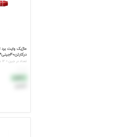
ابزاررسم و ملحقات
0
رنگ های نقاشی و مرکب
0
ماژیک وایت برد 
درکارتن40جینی*
تعداد در جين = 12 عدد
هر عدد
نقدی
اعتباری
افزودن به سب
جهت مشاهده ق