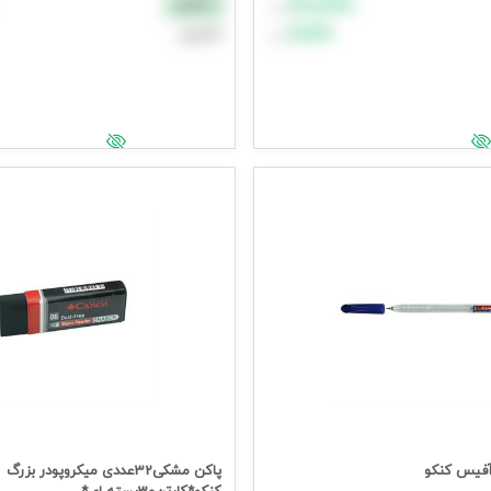
۸۸٬۸۸۸
نقدی
تومان
۹۹٬۹۹۹
اعتباری
تومان
د خرید
افزودن به سبد خرید
یمت وارد شوید
جهت مشاهده قیمت وارد شوید
پاکن مشکی32عددی میکروپودر بزرگ