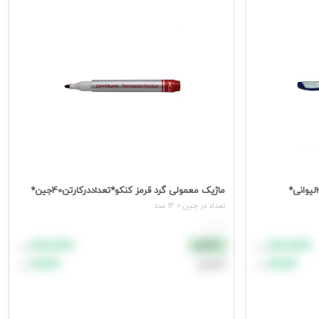
ماژیک معمولی گرد قرمز کنکو*تعداددرکارتن40جین*
تعداد در جين = 12 عدد
هر عدد
۸۸٬۸۸۸
۸۸٬۸۸۸
نقدی
تومان
تومان
۹۹٬۹۹۹
۹۹٬۹۹۹
اعتباری
تومان
تومان
افزودن به سبد خرید