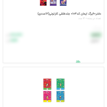
دفتر60برگ ایمان کد0103 جلدطلقی کارتونی(12عددی)
تعداد در بسته = 12 عدد
هر عدد
۸۸٬۸۸۸
نقدی
تومان
اعتباری
۹۹٬۹۹۹
تومان
جهت مشاهده قیمت وارد شوید