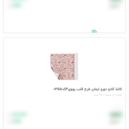
اعتباری
۹۹٬۹۹۹
تومان
جهت مشاهده قیمت وارد شوید
کاغذ کادو دورو ایمان طرح قلب یووی3کد0355
تعداد در بسته = 25 عدد
هر عدد
۸۸٬۸۸۸
نقدی
تومان
اعتباری
۹۹٬۹۹۹
تومان