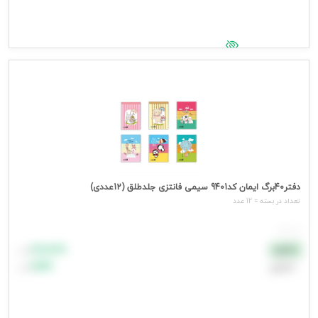
جهت مشاهده قیمت وارد شوید
دفتر40برگ ایمان کد9401 سیمی فانتزی جلدطلق (12عددی)
تعداد در بسته = 12 عدد
هر عدد
۸۸٬۸۸۸
نقدی
تومان
اعتباری
۹۹٬۹۹۹
تومان