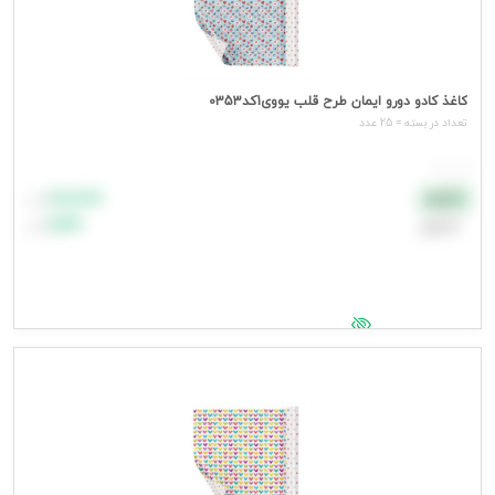
کاغذ کادو دورو ایمان طرح قلب یووی1کد0353
تعداد در بسته = 25 عدد
هر عدد
۸۸٬۸۸۸
نقدی
تومان
اعتباری
۹۹٬۹۹۹
تومان
جهت مشاهده قیمت وارد شوید