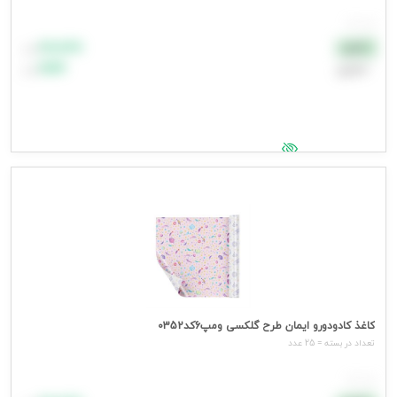
هر عدد
۸۸٬۸۸۸
نقدی
تومان
اعتباری
۹۹٬۹۹۹
تومان
جهت مشاهده قیمت وارد شوید
کاغذ کادودورو ایمان طرح گلکسی ومپ6کد0352
تعداد در بسته = 25 عدد
هر عدد