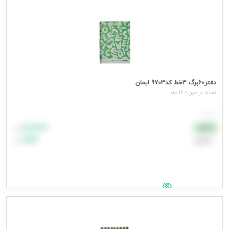
دفتر60برگ 3خط کد9703 ایمان
تعداد در جین = 12 جلد
هر جلد
۸۸٬۸۸۸
نقدی
تومان
اعتباری
۹۹٬۹۹۹
تومان
جهت مشاهده قیمت وارد شوید