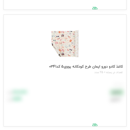
جهت مشاهده قیمت وارد شوید
کاغذ کادو دورو ایمان طرح کودکانه یووی5 کد0341
تعداد در بسته = 25 عدد
هر عدد
۸۸٬۸۸۸
نقدی
تومان
اعتباری
۹۹٬۹۹۹
تومان