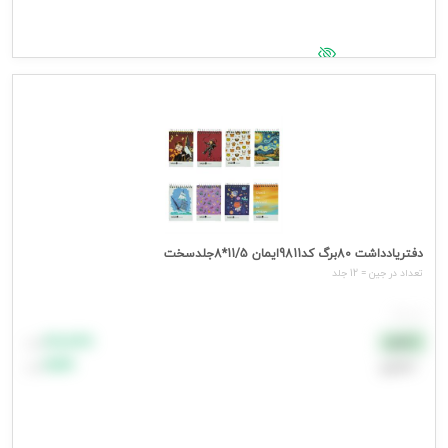
جهت مشاهده قیمت وارد شوید
دفتریادداشت 80برگ کد9811ایمان 11/5*8جلدسخت
تعداد در جین = 12 جلد
هر جلد
۸۸٬۸۸۸
نقدی
تومان
اعتباری
۹۹٬۹۹۹
تومان