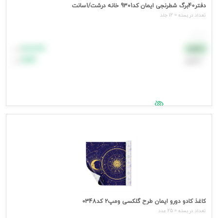
دفتر40برگ شطرنجی ایمان کد9301 خانه درشت/1سانت
تعداد در بسته = 12 جلد
هر جلد
۸۸٬۸۸۸
نقدی
تومان
اعتباری
۹۹٬۹۹۹
تومان
جهت مشاهده قیمت وارد شوید
کاغذ کادو دورو ایمان طرح گلکسی ومپ2 کد0348
تعداد در بسته = 25 عدد