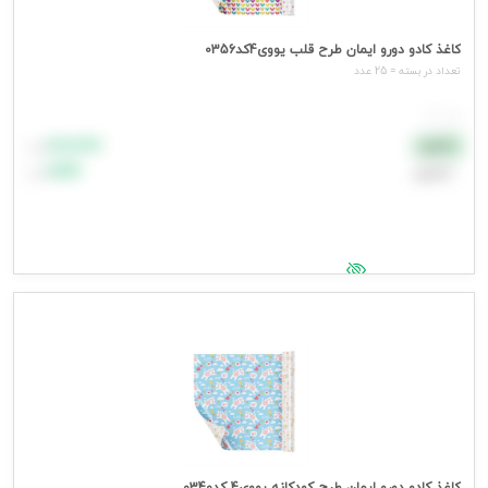
کاغذ کادو دورو ایمان طرح قلب یووی4کد0356
تعداد در بسته = 25 عدد
هر عدد
۸۸٬۸۸۸
نقدی
تومان
اعتباری
۹۹٬۹۹۹
تومان
جهت مشاهده قیمت وارد شوید