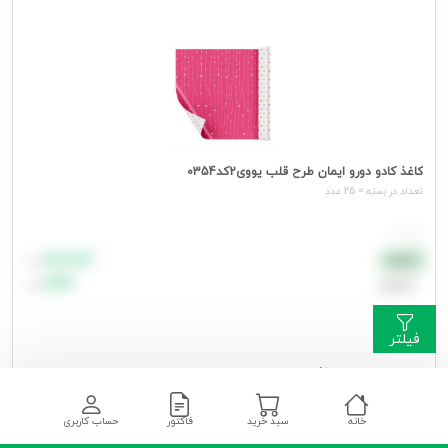
کاغذ کادو دورو ایمان طرح قلب یووی2کد0354
تعداد در بسته = 25 عدد
هر عدد
۸۸٬۸۸۸
نقدی
تومان
اعتباری
۹۹٬۹۹۹
تومان
فیلتر
جهت مشاهده قیمت وارد شوید
خانه
سبد خرید
فاکتور
حساب کاربری