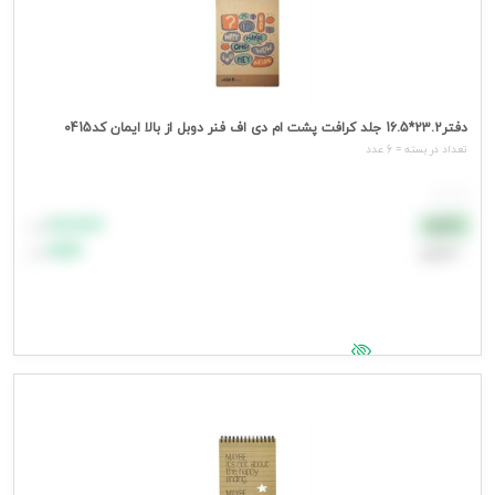
دفتر23.2*16.5 جلد کرافت پشت ام دی اف فنر دوبل از بالا ایمان کد0415
تعداد در بسته = 6 عدد
هر عدد
۸۸٬۸۸۸
نقدی
تومان
اعتباری
۹۹٬۹۹۹
تومان
جهت مشاهده قیمت وارد شوید