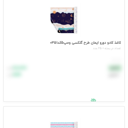
کاغذ کادو دورو ایمان طرح گلکسی ومپ5کد0351
تعداد در بسته = 25 عدد
هر عدد
۸۸٬۸۸۸
نقدی
تومان
اعتباری
۹۹٬۹۹۹
تومان
جهت مشاهده قیمت وارد شوید