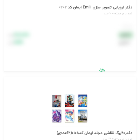
دفتر اروپایی تصویر سازی Emili ایمان کد 0202
تعداد در بسته = 6 جلد
هر جلد
۸۸٬۸۸۸
نقدی
تومان
اعتباری
۹۹٬۹۹۹
تومان
جهت مشاهده قیمت وارد شوید
دفتر60برگ نقاشی مجلد ایمان کد0108(12عددی)
تعداد در بسته = 12 عدد