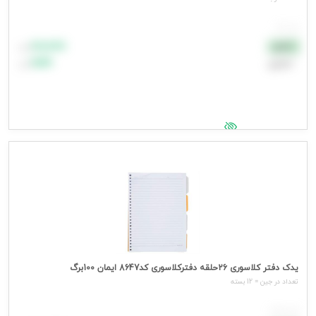
هر عدد
۸۸٬۸۸۸
نقدی
تومان
اعتباری
۹۹٬۹۹۹
تومان
جهت مشاهده قیمت وارد شوید
یدک دفتر کلاسوری 26حلقه دفترکلاسوری کد8647 ایمان 100برگ
تعداد در جین = 12 بسته
هر بسته