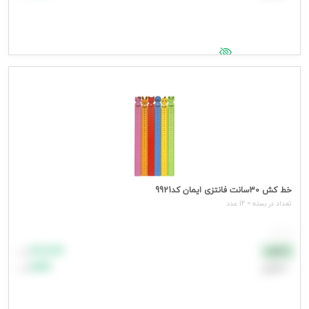
جهت مشاهده قیمت وارد شوید
خط کش 30سانت فانتزی ایمان کد9921
تعداد در بسته = 12 عدد
هر عدد
۸۸٬۸۸۸
نقدی
تومان
اعتباری
۹۹٬۹۹۹
تومان