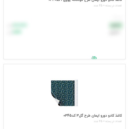
کاغذ کادو دورو ایمان طرح کودکانه یووی4 کد0340
تعداد در بسته = 25 عدد
هر عدد
۸۸٬۸۸۸
نقدی
تومان
اعتباری
۹۹٬۹۹۹
تومان
جهت مشاهده قیمت وارد شوید
کاغذ کادو دورو ایمان طرح گل3 کد0345
تعداد در بسته = 25 عدد