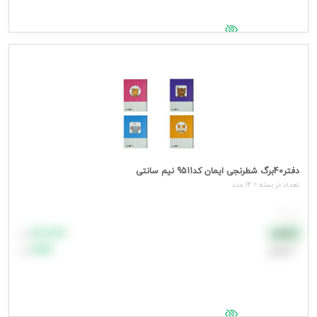
جهت مشاهده قیمت وارد شوید
دفتر40برگ شطرنجی ایمان کد9511 نیم سانتی
تعداد در بسته = 12 عدد
هر عدد
۸۸٬۸۸۸
نقدی
تومان
اعتباری
۹۹٬۹۹۹
تومان