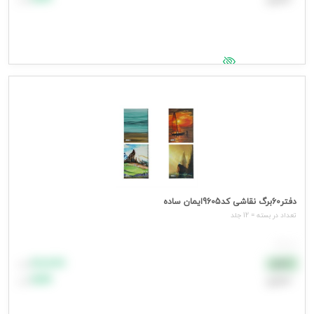
جهت مشاهده قیمت وارد شوید
دفتر60برگ نقاشی کد9605ایمان ساده
تعداد در بسته = 12 جلد
هر جلد
۸۸٬۸۸۸
نقدی
تومان
اعتباری
۹۹٬۹۹۹
تومان