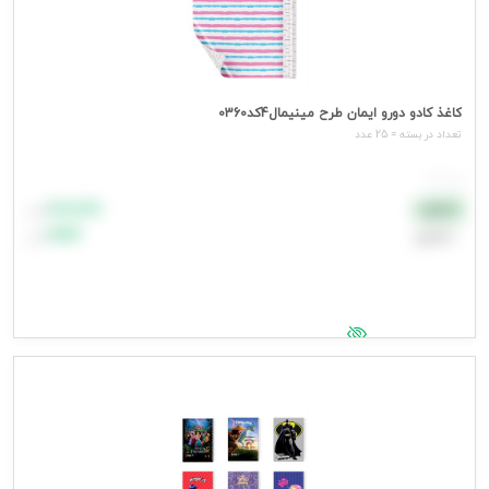
کاغذ کادو دورو ایمان طرح مینیمال4کد0360
تعداد در بسته = 25 عدد
هر عدد
۸۸٬۸۸۸
نقدی
تومان
اعتباری
۹۹٬۹۹۹
تومان
جهت مشاهده قیمت وارد شوید