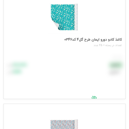
کاغذ کادو دورو ایمان طرح گل4 کد0346
تعداد در بسته = 25 عدد
هر عدد
۸۸٬۸۸۸
نقدی
تومان
اعتباری
۹۹٬۹۹۹
تومان
جهت مشاهده قیمت وارد شوید