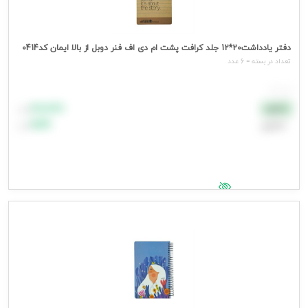
دفتر یادداشت20*12 جلد کرافت پشت ام دی اف فنر دوبل از بالا ایمان کد0414
تعداد در بسته = 6 عدد
هر عدد
۸۸٬۸۸۸
نقدی
تومان
اعتباری
۹۹٬۹۹۹
تومان
جهت مشاهده قیمت وارد شوید