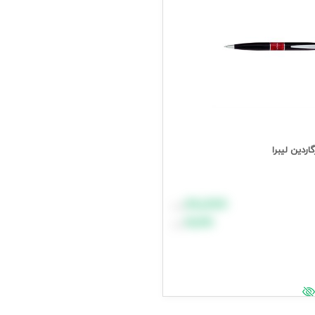
ردین لیبرا
۸۸٬۸۸۸
تومان
۹۹٬۹۹۹
تومان
د خرید
یمت وارد شوید