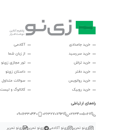
خرید جامدادی
آکادمی
خرید سررسید
از زبان شما
خرید تراش
تور مجازی زی‌نو
خرید دفتر
داستان زی‌نو
خرید روانویس
سوالات متداول
خرید روبیک
کاتالوگ و لیست
راه‌های ارتباطی
09016330440
02632707931
02634005067
زی‌نو تحریر
زی‌نو آکادمی
زی‌نو تحریر
زی‌نو تحریر