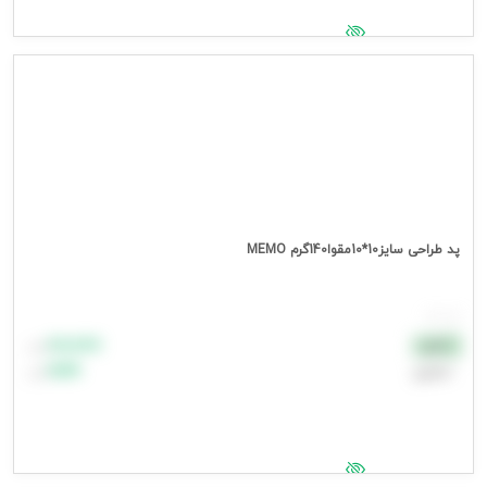
جهت مشاهده قیمت وارد شوید
پد طراحی سایز10*10مقوا140گرم MEMO
هر عدد
۸۸٬۸۸۸
نقدی
تومان
اعتباری
۹۹٬۹۹۹
تومان