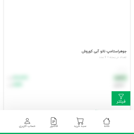
جوهراستامپ نانو آبی کوروش
تعداد در بسته = 6 عدد
هر عدد
۸۸٬۸۸۸
نقدی
تومان
اعتباری
۹۹٬۹۹۹
تومان
فیلتر
جهت مشاهده قیمت وارد شوید
خانه
سبد خرید
فاکتور
حساب کاربری