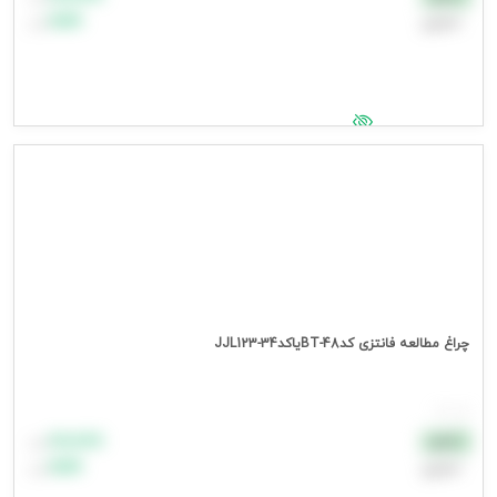
اعتباری
۹۹٬۹۹۹
تومان
جهت مشاهده قیمت وارد شوید
چراغ مطالعه فانتزی کدBT-48یاکدJJL123-34
هر عدد
۸۸٬۸۸۸
نقدی
تومان
اعتباری
۹۹٬۹۹۹
تومان