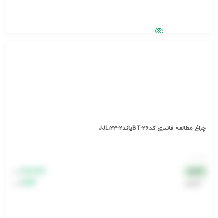
جهت مشاهده قیمت وارد شوید
چراغ مطالعه فانتزی کدBT-36یاکدJJL123-2
هر عدد
۸۸٬۸۸۸
نقدی
تومان
اعتباری
۹۹٬۹۹۹
تومان