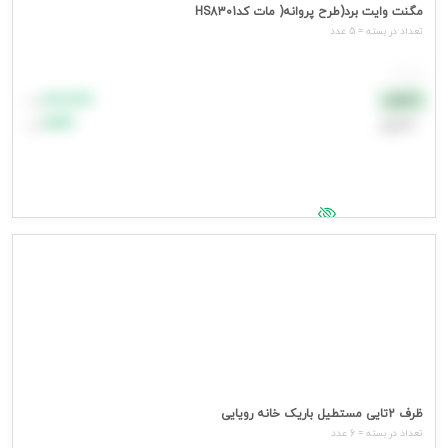
مگنت وایت برد(طرح پروانه( مات کدHS8301
تعداد در بسته = 5 عدد
هر عدد
۸۸٬۸۸۸
نقدی
تومان
اعتباری
۹۹٬۹۹۹
تومان
جهت مشاهده قیمت وارد شوید
ظرف 2تایی مستطیل باریک خانه رویایی
تعداد در بسته = 6 عدد