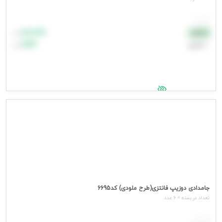
هر عدد
۸۸٬۸۸۸
نقدی
تومان
اعتباری
۹۹٬۹۹۹
تومان
جهت مشاهده قیمت وارد شوید
جامدادی دوزیپ فانتزی(طرح ملودی) کد6695
تعداد در بسته = 6 عدد
هر عدد