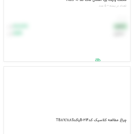
مگنت وایت برد اشکال مات کدHS8303
تعداد در بسته = 5 عدد
هر عدد
۸۸٬۸۸۸
نقدی
تومان
اعتباری
۹۹٬۹۹۹
تومان
جهت مشاهده قیمت وارد شوید
چراغ مطالعه کلاسیک کدB-214یاکدTB87/88S