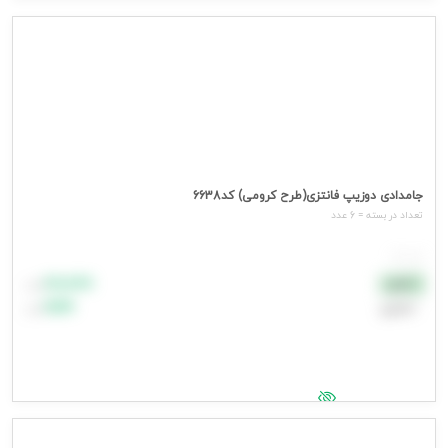
جهت مشاهده قیمت وارد شوید
جامدادی دوزیپ فانتزی(طرح کرومی) کد6638
تعداد در بسته = 6 عدد
هر عدد
۸۸٬۸۸۸
نقدی
تومان
اعتباری
۹۹٬۹۹۹
تومان
جهت مشاهده قیمت وارد شوید