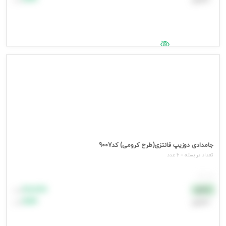
جهت مشاهده قیمت وارد شوید
جامدادی دوزیپ فانتزی(طرح کرومی) کد9007
تعداد در بسته = 6 عدد
هر عدد
۸۸٬۸۸۸
نقدی
تومان
اعتباری
۹۹٬۹۹۹
تومان