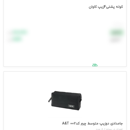
کوله پشتی4زیپ کاوان
هر عدد
۸۸٬۸۸۸
نقدی
تومان
اعتباری
۹۹٬۹۹۹
تومان
جهت مشاهده قیمت وارد شوید
جامدادی دوزیپ متوسط چرم کد002 A&T
تعداد در بسته = 8 عدد