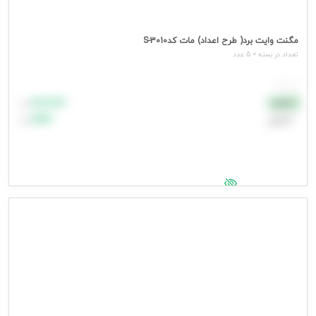
مگنت وایت برد( طرح اعداد) مات کدS-3010
تعداد در بسته = 5 عدد
هر عدد
۸۸٬۸۸۸
نقدی
تومان
اعتباری
۹۹٬۹۹۹
تومان
جهت مشاهده قیمت وارد شوید