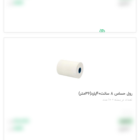
اعتباری
۹۹٬۹۹۹
تومان
جهت مشاهده قیمت وارد شوید
رول حساس 8 سانت40یارد(36متر)
تعداد در بسته = 10 عدد
هر عدد
۸۸٬۸۸۸
نقدی
تومان
اعتباری
۹۹٬۹۹۹
تومان