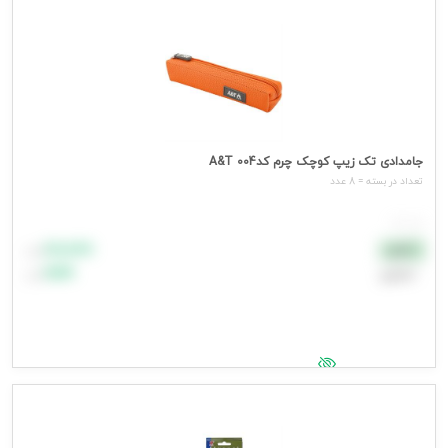
جامدادی تک زیپ کوچک چرم کد004 A&T
تعداد در بسته = 8 عدد
هر عدد
۸۸٬۸۸۸
نقدی
تومان
اعتباری
۹۹٬۹۹۹
تومان
جهت مشاهده قیمت وارد شوید