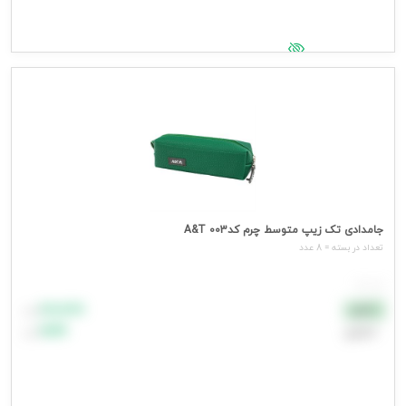
جهت مشاهده قیمت وارد شوید
جامدادی تک زیپ متوسط چرم کد003 A&T
تعداد در بسته = 8 عدد
هر عدد
۸۸٬۸۸۸
نقدی
تومان
اعتباری
۹۹٬۹۹۹
تومان