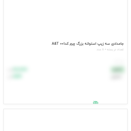
جامدادی سه زیپ استوانه بزرگ چرم کد001 A&T
تعداد در بسته = 8 عدد
هر عدد
۸۸٬۸۸۸
نقدی
تومان
اعتباری
۹۹٬۹۹۹
تومان
جهت مشاهده قیمت وارد شوید