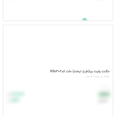
جهت مشاهده قیمت وارد شوید
مگنت وایت برد(طرح لبخند) مات کدHS8302
تعداد در بسته = 5 عدد
هر عدد
۸۸٬۸۸۸
نقدی
تومان
اعتباری
۹۹٬۹۹۹
تومان