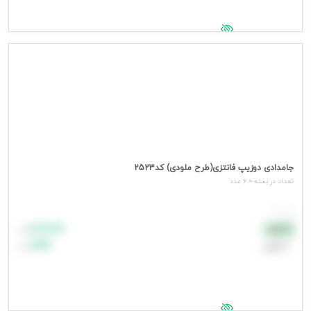
جهت مشاهده قیمت وارد شوید
جامدادی دوزیپ فانتزی(طرح ملودی) کد2523
تعداد در بسته = 6 عدد
هر عدد
۸۸٬۸۸۸
نقدی
تومان
اعتباری
۹۹٬۹۹۹
تومان