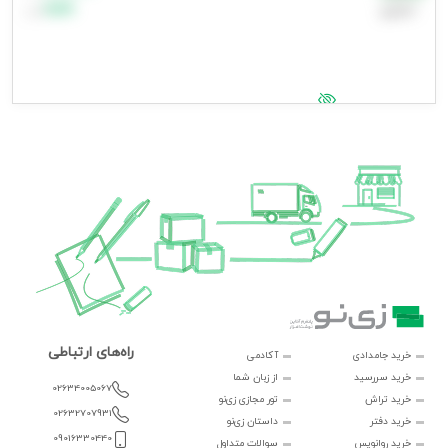
اعتباری
۹۹٬۹۹۹
تومان
جهت مشاهده قیمت وارد شوید
راه‌های ارتباطی
خرید جامدادی
آکادمی
خرید سررسید
از زبان شما
02634005067
خرید تراش
تور مجازی زی‌نو
02632707931
خرید دفتر
داستان زی‌نو
09016330440
خرید روانویس
سوالات متداول