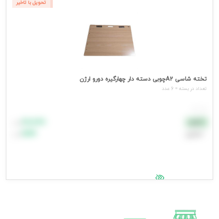
تحویل با تاخیر
تخته شاسی A2چوبی دسته دار چهارگیره دورو ارژن
تعداد در بسته = 6 عدد
هر عدد
۸۸٬۸۸۸
نقدی
تومان
اعتباری
۹۹٬۹۹۹
تومان
جهت مشاهده قیمت وارد شوید