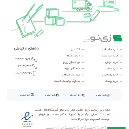
راه‌های ارتباطی
خرید جامدادی
آکادمی
خرید سررسید
از زبان شما
02634005067
خرید تراش
تور مجازی زی‌نو
02632707931
خرید دفتر
داستان زی‌نو
09016330440
خرید روانویس
سوالات متداول
خرید روبیک
کاتالوگ و لیست قیمت
زی‌نو تحریر
زی‌نو آکادمی
زی‌نو تحریر
زی‌نو تحریر
مهم‌ترین رسالت زی‌نو، تأمین کامل کالا برای فروشگاه‌های همکار
است تا به‌جای درگیری با تأمین‌کنندگان متعدد، بر فروش و
توسعه کسب‌وکار خود تمرکز کنند.