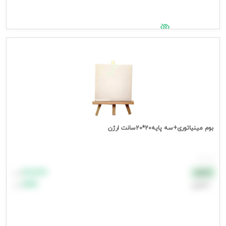
جهت مشاهده قیمت وارد شوید
بوم مینیاتوری+سه پایه20*20سانت ارژن
هر عدد
۸۸٬۸۸۸
نقدی
تومان
اعتباری
۹۹٬۹۹۹
تومان