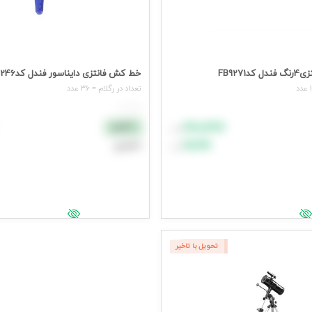
FB9271
خط کش فانتزی دایناسور فندل کدFB9246
تعداد در رگلام = 36 عدد
هر عدد
۸۸٬۸۸۸
نقدی
تومان
۹۹٬۹۹۹
اعتباری
تومان
د خرید
افزودن به سبد خرید
یمت وارد شوید
جهت مشاهده قیمت وارد شوید
تحویل با تاخیر