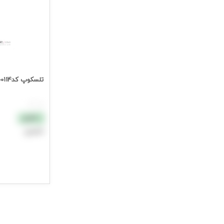
تلسکوپ کد1000114
هر عدد
نقدی
اعتباری
افزودن به سب
جهت مشاهده ق