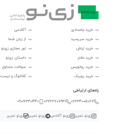
خرید جامدادی
آکادمی
خرید سررسید
از زبان شما
خرید تراش
تور مجازی زی‌نو
خرید دفتر
داستان زی‌نو
خرید روانویس
سوالات متداول
خرید روبیک
کاتالوگ و لیست
راه‌های ارتباطی
09016330440
02632707931
02634005067
زی‌نو تحریر
زی‌نو آکادمی
زی‌نو تحریر
زی‌نو تحریر