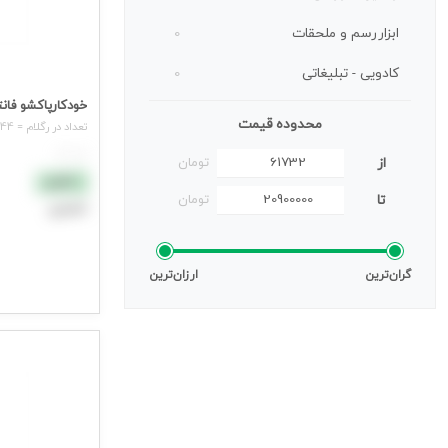
ابزاررسم و ملحقات
0
کادویی - تبلیغاتی
0
خودکارپاکشو فانتزی4رنگ فندل کد
محدوده قیمت
تعداد در رگلام = 144 عدد
هر عدد
از
تومان
نقدی
تا
تومان
اعتباری
افزودن به سب
گران‌ترین
ارزان‌ترین
جهت مشاهده ق