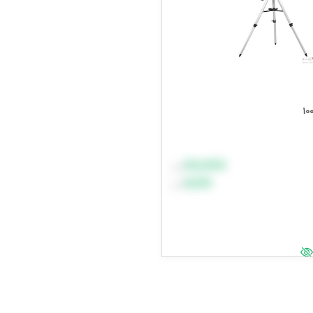
۸۸٬۸۸۸
تومان
۹۹٬۹۹۹
تومان
د خرید
یمت وارد شوید