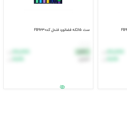
ست 15تکه فضانورد فندل کدFB9230
هر ست
۸۸٬۸۸۸
۸۸٬۸۸۸
نقدی
تومان
تومان
۹۹٬۹۹۹
۹۹٬۹۹۹
اعتباری
تومان
تومان
افزودن به سبد خرید
جهت مشاهده قیمت وارد شوید