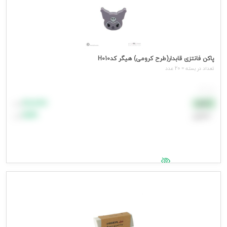
پاکن فانتزی قابدار(طرح کرومی) هیگر کدH010
تعداد در بسته = 20 عدد
هر عدد
۸۸٬۸۸۸
نقدی
تومان
اعتباری
۹۹٬۹۹۹
تومان
جهت مشاهده قیمت وارد شوید