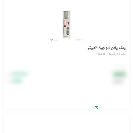
یدک پاکن اتودی3.8هیگر
تعداد در بسته = 12 عدد
هر عدد
۸۸٬۸۸۸
نقدی
تومان
اعتباری
۹۹٬۹۹۹
تومان
جهت مشاهده قیمت وارد شوید