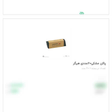
جهت مشاهده قیمت وارد شوید
پاکن مشکی20عددی هیگر
تعداد در بسته = 20 عدد
هر عدد
۸۸٬۸۸۸
نقدی
تومان
اعتباری
۹۹٬۹۹۹
تومان