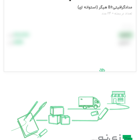
مدادگرافیتیB6 هیگر (استوانه ای)
تعداد در بسته = 24 عدد
هر عدد
۸۸٬۸۸۸
نقدی
تومان
اعتباری
۹۹٬۹۹۹
تومان
جهت مشاهده قیمت وارد شوید