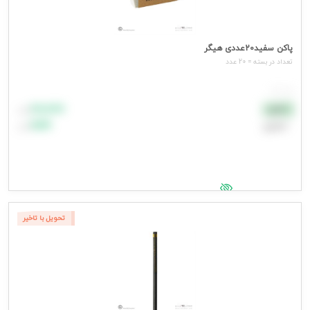
پاکن سفید20عددی هیگر
تعداد در بسته = 20 عدد
هر عدد
۸۸٬۸۸۸
نقدی
تومان
اعتباری
۹۹٬۹۹۹
تومان
جهت مشاهده قیمت وارد شوید
تحویل با تاخیر