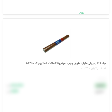
جهت مشاهده قیمت وارد شوید
جلدکتاب رولی10یارد طرح چوب عرض45سانت استورم کد104910
تعداد در کارتن = 24 عدد
هر عدد
۸۸٬۸۸۸
نقدی
تومان
اعتباری
۹۹٬۹۹۹
تومان