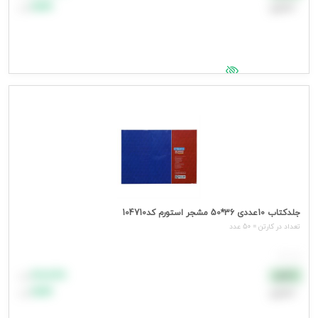
اعتباری
۹۹٬۹۹۹
تومان
جهت مشاهده قیمت وارد شوید
جلدکتاب 10عددی 36*50 مشجر استورم کد104710
تعداد در کارتن = 50 عدد
هر عدد
۸۸٬۸۸۸
نقدی
تومان
اعتباری
۹۹٬۹۹۹
تومان