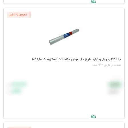
جهت مشاهده قیمت وارد شوید
تحویل با تاخیر
جلدکتاب رولی10یارد طرح دار عرض 50سانت استورم کد104810
تعداد در کارتن = 24 عدد
هر عدد
۸۸٬۸۸۸
نقدی
تومان
اعتباری
۹۹٬۹۹۹
تومان
جهت مشاهده قیمت وارد شوید