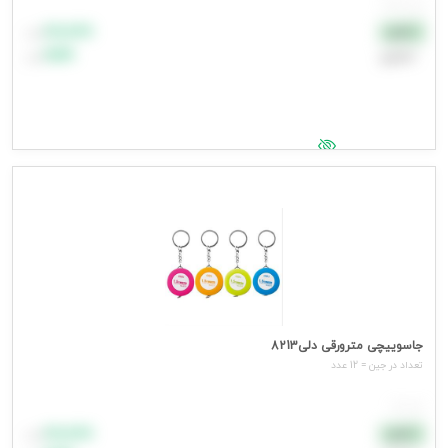
هر بسته
۸۸٬۸۸۸
نقدی
تومان
اعتباری
۹۹٬۹۹۹
تومان
جهت مشاهده قیمت وارد شوید
جاسوییچی مترورقی دلی8213
تعداد در جين = 12 عدد
هر عدد
۸۸٬۸۸۸
نقدی
تومان