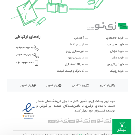
راه‌های ارتباطی
خرید جامدادی
آکادمی
خرید سررسید
از زبان شما
02634005067
خرید تراش
تور مجازی زی‌نو
02632707931
خرید دفتر
داستان زی‌نو
09016330440
خرید روانویس
سوالات متداول
خرید روبیک
کاتالوگ و لیست قیمت
زی‌نو تحریر
زی‌نو آکادمی
زی‌نو تحریر
زی‌نو تحریر
مهم‌ترین رسالت زی‌نو، تأمین کامل کالا برای فروشگاه‌های همکار
است تا به‌جای درگیری با تأمین‌کنندگان متعدد، بر فروش و
توسعه کسب‌وکار خود تمرکز کنند.
فیلتر
پلتفرم آنلاین نوشت افزار
زی‌نو
|
تمامی حقوق این سایت متعلق به زی‌نو می‌باشد.