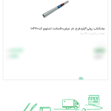
جلدکتاب رولی3یاردطرح دار عرض50سانت استورم کد104610
تعداد در کارتن = 48 عدد
هر عدد
۸۸٬۸۸۸
نقدی
تومان
اعتباری
۹۹٬۹۹۹
تومان
جهت مشاهده قیمت وارد شوید