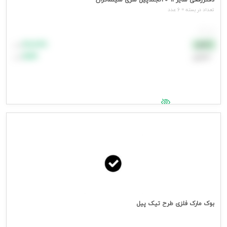
دفتررقعی سایز14*20لجندپیل سری سینماگران
تعداد در بسته = 6 عدد
هر عدد
۸۸٬۸۸۸
نقدی
تومان
اعتباری
۹۹٬۹۹۹
تومان
جهت مشاهده قیمت وارد شوید
بوک مارک فلزی طرح تیک پیل