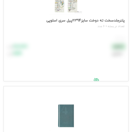
پلنرجلدسخت ته دوخت سایز14*22پیل سری اسلوپی
تعداد در بسته = 6 عدد
هر عدد
۸۸٬۸۸۸
نقدی
تومان
اعتباری
۹۹٬۹۹۹
تومان
جهت مشاهده قیمت وارد شوید