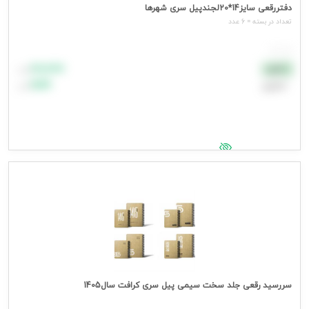
دفتررقعی سایز14*20لجندپیل سری شهرها
تعداد در بسته = 6 عدد
هر عدد
۸۸٬۸۸۸
نقدی
تومان
اعتباری
۹۹٬۹۹۹
تومان
جهت مشاهده قیمت وارد شوید
سررسید رقعی جلد سخت سیمی پیل سری کرافت سال1405