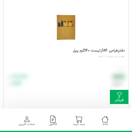
دفترطراحی A4آرتیست 140گرم پیل
تعداد در بسته = 6 جلد
هر جلد
۸۸٬۸۸۸
نقدی
تومان
اعتباری
۹۹٬۹۹۹
تومان
فیلتر
جهت مشاهده قیمت وارد شوید
خانه
سبد خرید
فاکتور
حساب کاربری