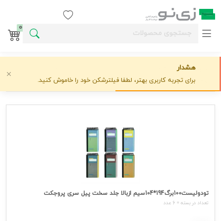
ورود / ثبت نام
0
پرفروش‌ترین
پربازدیدترین
ارزان‌ترین
گران‌ترین
جدیدترین
هشدار
ترتیب نمایش:
با تصویر
حذف تصویر
برای تجربه کاربری بهتر، لطفا فیلترشکن خود را خاموش کنید.
نوع نمایش:
تودولیست100برگ194*104سیم ازبالا جلد سخت پیل سری پروجکت
تعداد در بسته = 6 عدد