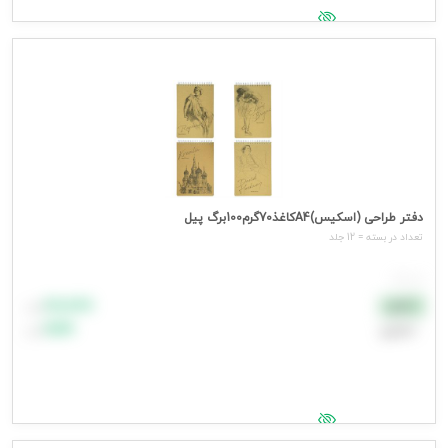
جهت مشاهده قیمت وارد شوید
دفتر طراحی (اسکیس)A4کاغذ70گرم100برگ پیل
تعداد در بسته = 12 جلد
هر جلد
۸۸٬۸۸۸
نقدی
تومان
اعتباری
۹۹٬۹۹۹
تومان
جهت مشاهده قیمت وارد شوید