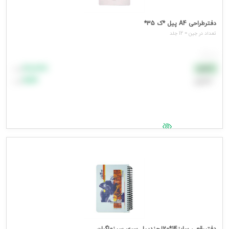
دفترطراحی A4 پیل *ک 35*
تعداد در جین = 12 جلد
هر جلد
۸۸٬۸۸۸
نقدی
تومان
اعتباری
۹۹٬۹۹۹
تومان
جهت مشاهده قیمت وارد شوید