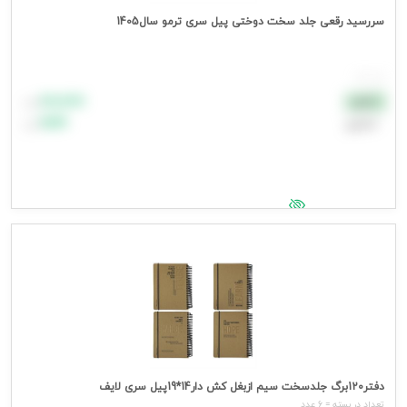
سررسید رقعی جلد سخت دوختی پیل سری ترمو سال1405
هر عدد
۸۸٬۸۸۸
نقدی
تومان
اعتباری
۹۹٬۹۹۹
تومان
جهت مشاهده قیمت وارد شوید
دفتر120برگ جلدسخت سیم ازبغل کش دار14*19پیل سری لایف
تعداد در بسته = 6 عدد