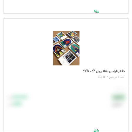
جهت مشاهده قیمت وارد شوید
دفترطراحی A5 پیل *ک 75*
تعداد در جین = 12 جلد
هر جلد
۸۸٬۸۸۸
نقدی
تومان
اعتباری
۹۹٬۹۹۹
تومان