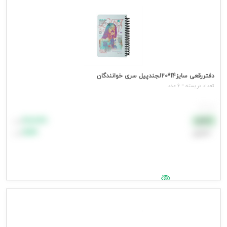
دفتررقعی سایز14*20لجندپیل سری خوانندگان
تعداد در بسته = 6 عدد
هر عدد
۸۸٬۸۸۸
نقدی
تومان
اعتباری
۹۹٬۹۹۹
تومان
جهت مشاهده قیمت وارد شوید