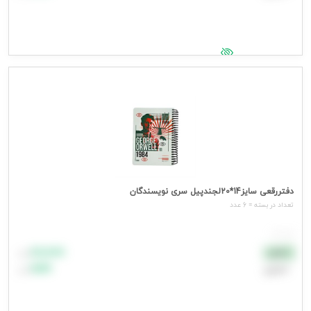
جهت مشاهده قیمت وارد شوید
دفتررقعی سایز14*20لجندپیل سری نویسندگان
تعداد در بسته = 6 عدد
هر عدد
۸۸٬۸۸۸
نقدی
تومان
اعتباری
۹۹٬۹۹۹
تومان