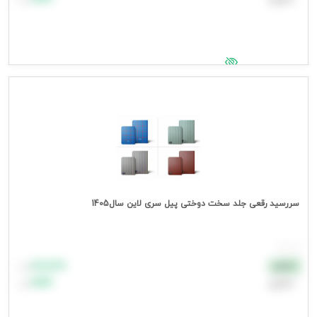
جهت مشاهده قیمت وارد شوید
سررسید رقعی جلد سخت دوختی پیل سری لاین سال1405
هر عدد
۸۸٬۸۸۸
نقدی
تومان
اعتباری
۹۹٬۹۹۹
تومان