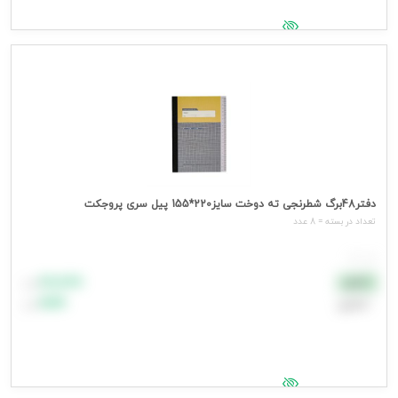
جهت مشاهده قیمت وارد شوید
دفتر48برگ شطرنجی ته دوخت سایز220*155 پیل سری پروجکت
تعداد در بسته = 8 عدد
هر عدد
۸۸٬۸۸۸
نقدی
تومان
اعتباری
۹۹٬۹۹۹
تومان