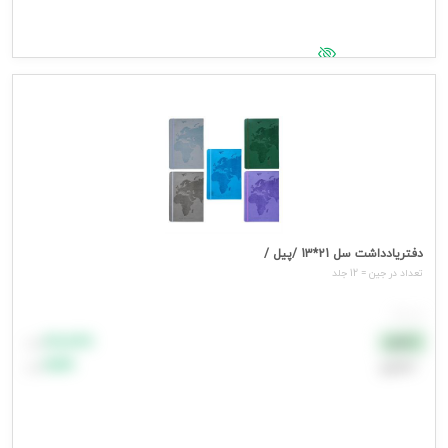
جهت مشاهده قیمت وارد شوید
دفتریادداشت سل 21*13 /پیل /
تعداد در جین = 12 جلد
هر جلد
۸۸٬۸۸۸
نقدی
تومان
اعتباری
۹۹٬۹۹۹
تومان