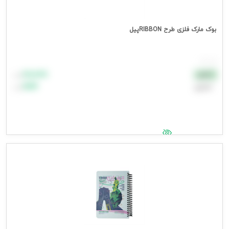
بوک مارک فلزی طرح RIBBONپیل
هر عدد
۸۸٬۸۸۸
نقدی
تومان
اعتباری
۹۹٬۹۹۹
تومان
جهت مشاهده قیمت وارد شوید