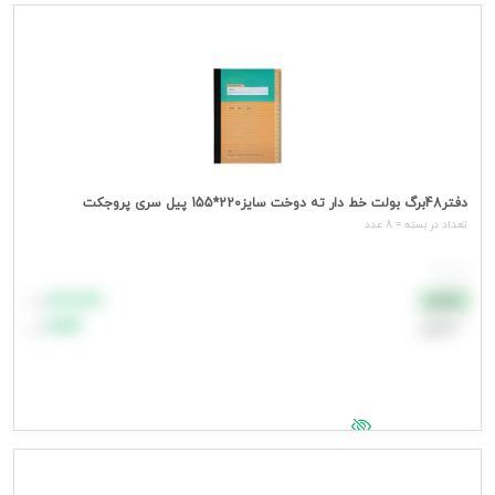
جهت مشاهده قیمت وارد شوید
دفتر48برگ بولت خط دار ته دوخت سایز220*155 پیل سری پروجکت
تعداد در بسته = 8 عدد
هر عدد
۸۸٬۸۸۸
نقدی
تومان
اعتباری
۹۹٬۹۹۹
تومان
جهت مشاهده قیمت وارد شوید