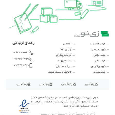
راه‌های ارتباطی
خرید جامدادی
آکادمی
خرید سررسید
از زبان شما
02634005067
خرید تراش
تور مجازی زی‌نو
02632707931
خرید دفتر
داستان زی‌نو
09016330440
خرید روانویس
سوالات متداول
خرید روبیک
کاتالوگ و لیست قیمت
زی‌نو تحریر
زی‌نو آکادمی
زی‌نو تحریر
زی‌نو تحریر
مهم‌ترین رسالت زی‌نو، تأمین کامل کالا برای فروشگاه‌های همکار
است تا به‌جای درگیری با تأمین‌کنندگان متعدد، بر فروش و
توسعه کسب‌وکار خود تمرکز کنند.