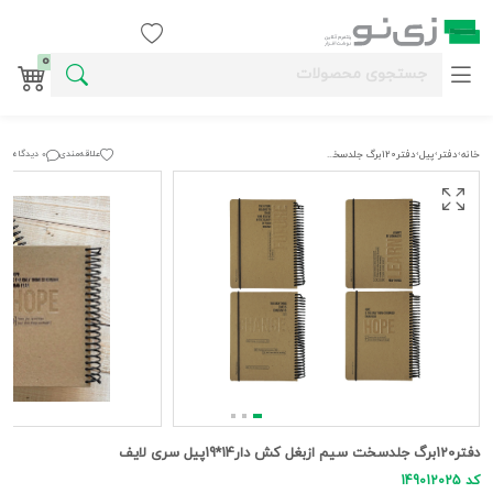
ورود / ثبت نام
0
خانه
دفتر
پيل
دفتر120برگ جلدسخت سیم ازبغل کش دار14*19پیل سری لایف
علاقه‌مندی
0 دیدگاه
›
›
›
دفتر120برگ جلدسخت سیم ازبغل کش دار14*19پیل سری لایف
کد 149012025