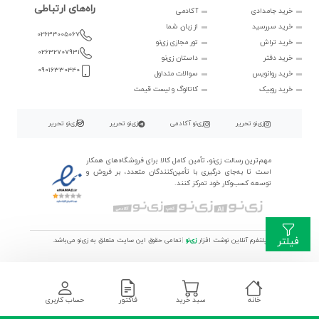
راه‌های ارتباطی
خرید جامدادی
آکادمی
خرید سررسید
از زبان شما
02634005067
خرید تراش
تور مجازی زی‌نو
02632707931
خرید دفتر
داستان زی‌نو
09016330440
خرید روانویس
سوالات متداول
خرید روبیک
کاتالوگ و لیست قیمت
زی‌نو تحریر
زی‌نو آکادمی
زی‌نو تحریر
زی‌نو تحریر
مهم‌ترین رسالت زی‌نو، تأمین کامل کالا برای فروشگاه‌های همکار
است تا به‌جای درگیری با تأمین‌کنندگان متعدد، بر فروش و
توسعه کسب‌وکار خود تمرکز کنند.
فیلتر
پلتفرم آنلاین نوشت افزار
زی‌نو
|
تمامی حقوق این سایت متعلق به زی‌نو می‌باشد.
خانه
سبد خرید
فاکتور
حساب کاربری