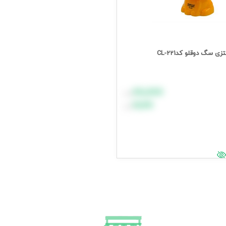
ی سگ دوقلو کدCL-221
۸۸٬۸۸۸
تومان
۹۹٬۹۹۹
تومان
د خرید
یمت وارد شوید