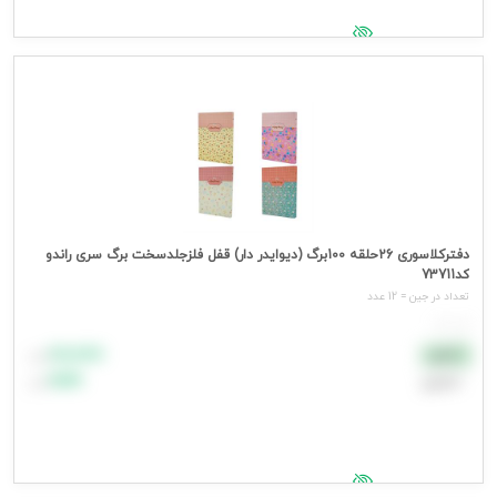
جهت مشاهده قیمت وارد شوید
دفترکلاسوری 26حلقه 100برگ (دیوایدر دار) قفل فلزجلدسخت برگ سری راندو
کد73711
تعداد در جین = 12 عدد
هر عدد
۸۸٬۸۸۸
نقدی
تومان
اعتباری
۹۹٬۹۹۹
تومان