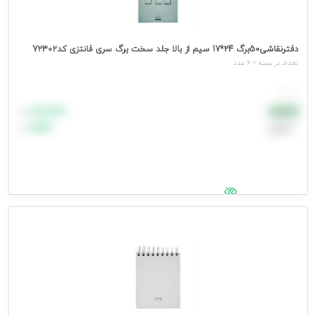
دفترنقاشی50برگ 24*17 سیم از بالا جلد سخت برگ سری فانتزی کد72302
تعداد در بسته = 6 عدد
هر عدد
۸۸٬۸۸۸
نقدی
تومان
اعتباری
۹۹٬۹۹۹
تومان
جهت مشاهده قیمت وارد شوید