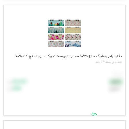
جهت مشاهده قیمت وارد شوید
دفترطراحی100برگ سایز30*10 سیمی دوروسخت برگ سری اسکچ کد70901
تعداد در بسته = 6 جلد
هر جلد
۸۸٬۸۸۸
نقدی
تومان
اعتباری
۹۹٬۹۹۹
تومان
جهت مشاهده قیمت وارد شوید