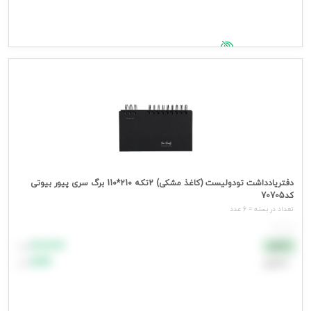
جهت مشاهده قیمت وارد شوید
دفتریادداشت تودولیست (کاغذ مشکی) 2تکه 210*110 برگ سری پیور بیوتی
کد70705
تعداد در بسته = 6 عدد
هر عدد
۸۸٬۸۸۸
نقدی
تومان
اعتباری
۹۹٬۹۹۹
تومان