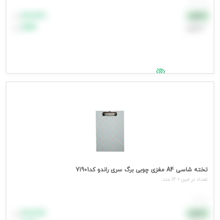
هر بسته
۸۸٬۸۸۸
نقدی
تومان
اعتباری
۹۹٬۹۹۹
تومان
جهت مشاهده قیمت وارد شوید
تخته شاسی A4 مغزی چوبی برگ سری راندو کد71901
تعداد در جین = 12 عدد
هر عدد
۸۸٬۸۸۸
نقدی
تومان