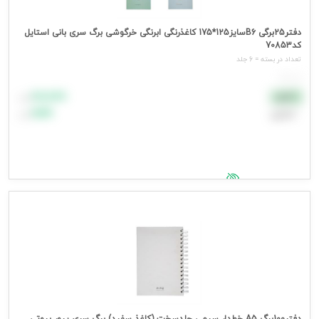
دفتر25برگی B6سایز125*175 کاغذرنگی ابرنگی خرگوشی برگ سری بانی استایل
کد70853
تعداد در بسته = 6 جلد
هر جلد
۸۸٬۸۸۸
نقدی
تومان
اعتباری
۹۹٬۹۹۹
تومان
جهت مشاهده قیمت وارد شوید