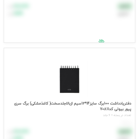
۸۸٬۸۸۸
نقدی
تومان
اعتباری
۹۹٬۹۹۹
تومان
جهت مشاهده قیمت وارد شوید
دفتریادداشت 100برگ سایز14*12سیم ازبالاجلدسخت( کاغذمشکی) برگ سری
پیور بیوتی کد70811
تعداد در بسته = 6 جلد
هر جلد
۸۸٬۸۸۸
نقدی
تومان