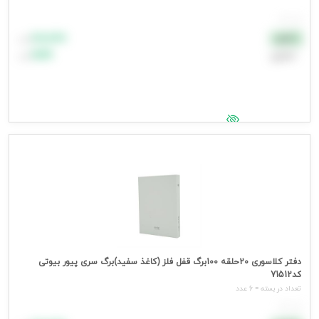
هر عدد
۸۸٬۸۸۸
نقدی
تومان
اعتباری
۹۹٬۹۹۹
تومان
جهت مشاهده قیمت وارد شوید
دفتر کلاسوری 20حلقه 100برگ قفل فلز (کاغذ سفید)برگ سری پیور بیوتی
کد71512
تعداد در بسته = 6 عدد
هر عدد