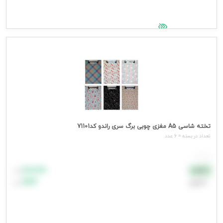
جهت مشاهده قیمت وارد شوید
تخته شاسی A5 مغزی چوبی برگ سری راندو کد71101
تعداد در بسته = 6 عدد
هر عدد
۸۸٬۸۸۸
نقدی
تومان
اعتباری
۹۹٬۹۹۹
تومان