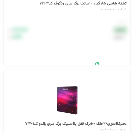
تخته شاسی A5 گیره 10سانت برگ سری ونگوگ کد71903
تعداد در بسته = 6 عدد
هر عدد
۸۸٬۸۸۸
نقدی
تومان
اعتباری
۹۹٬۹۹۹
تومان
جهت مشاهده قیمت وارد شوید
دفترکلاسوری26حلقه100برگ قفل پلاستیک برگ سری راندو کد71301
تعداد در بسته = 6 عدد