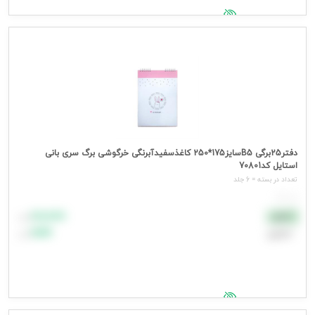
جهت مشاهده قیمت وارد شوید
دفتر25برگی B5سایز175*250 کاغذسفیدآبرنگی خرگوشی برگ سری بانی
استایل کد70801
تعداد در بسته = 6 جلد
هر جلد
۸۸٬۸۸۸
نقدی
تومان
اعتباری
۹۹٬۹۹۹
تومان
جهت مشاهده قیمت وارد شوید