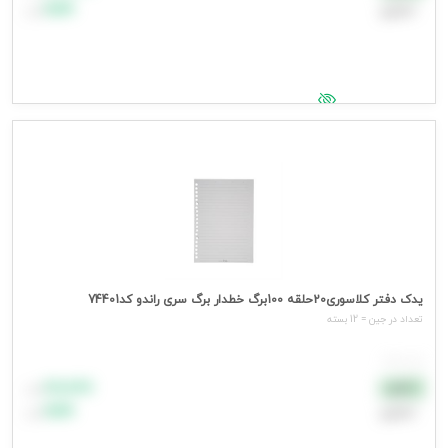
اعتباری
۹۹٬۹۹۹
تومان
جهت مشاهده قیمت وارد شوید
یدک دفتر کلاسوری20حلقه 100برگ خطدار برگ سری راندو کد74401
تعداد در جین = 12 بسته
هر بسته
۸۸٬۸۸۸
نقدی
تومان
اعتباری
۹۹٬۹۹۹
تومان