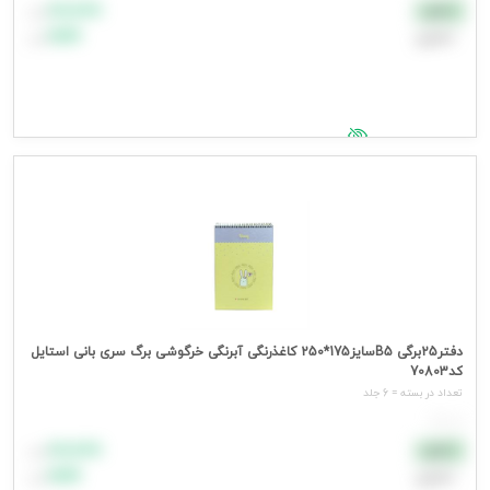
۸۸٬۸۸۸
نقدی
تومان
اعتباری
۹۹٬۹۹۹
تومان
جهت مشاهده قیمت وارد شوید
دفتر25برگی B5سایز175*250 کاغذرنگی آبرنگی خرگوشی برگ سری بانی استایل
کد70803
تعداد در بسته = 6 جلد
هر جلد
۸۸٬۸۸۸
نقدی
تومان
اعتباری
۹۹٬۹۹۹
تومان