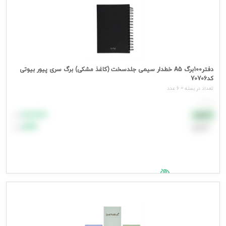
دفتر100برگ A5 خطدار سیمی جلدسخت (کاغذ مشکی) برگ سری پیور بیوتی
کد70706
تعداد در بسته = 6 عدد
هر عدد
۸۸٬۸۸۸
نقدی
تومان
اعتباری
۹۹٬۹۹۹
تومان
جهت مشاهده قیمت وارد شوید