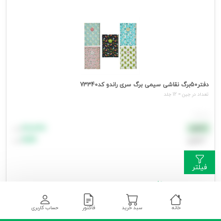
دفتر50برگ نقاشی سیمی برگ سری راندو کد73340
تعداد در جین = 12 جلد
هر جلد
۸۸٬۸۸۸
نقدی
تومان
اعتباری
۹۹٬۹۹۹
تومان
فیلتر
جهت مشاهده قیمت وارد شوید
خانه
سبد خرید
فاکتور
حساب کاربری