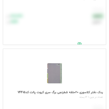
هر بسته
۸۸٬۸۸۸
نقدی
تومان
اعتباری
۹۹٬۹۹۹
تومان
جهت مشاهده قیمت وارد شوید
یدک دفتر کلاسوری 20حلقه شطرنجی برگ سری کیوت پالت کد74415
تعداد در جین = 12 بسته
هر بسته