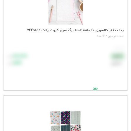
یدک دفتر کلاسوری 20حلقه 2خط برگ سری کیوت پالت کد74415
تعداد در جین = 12 عدد
هر عدد
۸۸٬۸۸۸
نقدی
تومان
اعتباری
۹۹٬۹۹۹
تومان
جهت مشاهده قیمت وارد شوید