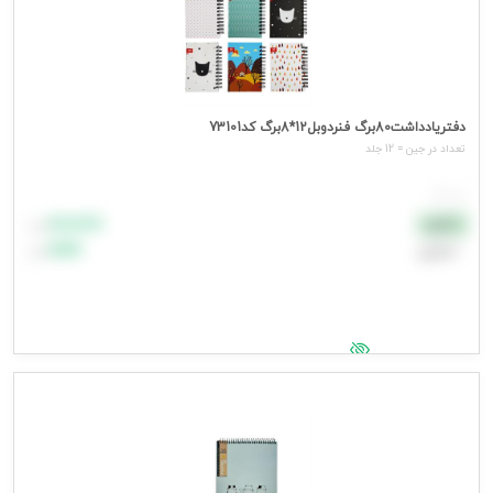
دفتریادداشت80برگ فنردوبل12*8برگ کد73101
تعداد در جین = 12 جلد
هر جلد
۸۸٬۸۸۸
نقدی
تومان
اعتباری
۹۹٬۹۹۹
تومان
جهت مشاهده قیمت وارد شوید