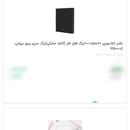
دفتر کلاسوری 20حلقه 100برگ قفل فلز (کاغذ مشکی)برگ سری پیور بیوتی
کد71500
تعداد در بسته = 6 عدد
هر عدد
۸۸٬۸۸۸
نقدی
تومان
اعتباری
۹۹٬۹۹۹
تومان
جهت مشاهده قیمت وارد شوید