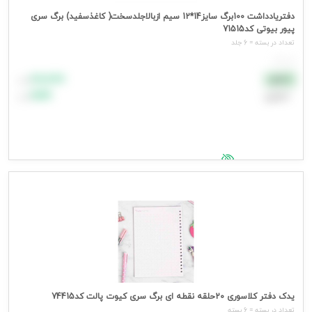
دفتریادداشت 100برگ سایز14*12 سیم ازبالاجلدسخت( کاغذسفید) برگ سری
پیور بیوتی کد71515
تعداد در بسته = 6 جلد
هر جلد
۸۸٬۸۸۸
نقدی
تومان
اعتباری
۹۹٬۹۹۹
تومان
جهت مشاهده قیمت وارد شوید
یدک دفتر کلاسوری 20حلقه نقطه ای برگ سری کیوت پالت کد74415
تعداد در بسته = 6 بسته