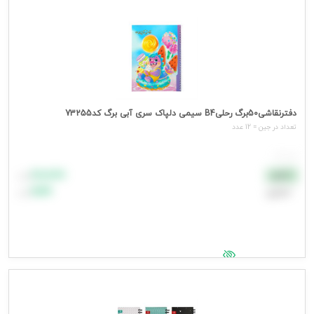
دفترنقاشی50برگ رحلیB4 سیمی دلپاک سری آبی برگ کد73255
تعداد در جین = 12 عدد
هر عدد
۸۸٬۸۸۸
نقدی
تومان
اعتباری
۹۹٬۹۹۹
تومان
جهت مشاهده قیمت وارد شوید