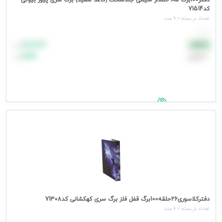
دفتر100برگ A5 خطدار سیمی جلدسخت (کاغذ سفید) برگ سری پیور بیوتی
کد71514
تعداد در بسته = 6 عدد
هر عدد
۸۸٬۸۸۸
نقدی
تومان
اعتباری
۹۹٬۹۹۹
تومان
جهت مشاهده قیمت وارد شوید
دفترکلاسوری26حلقه100برگ قفل فلز برگ سری کهکشانی کد71308
تعداد در بسته = 6 عدد