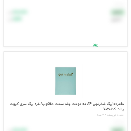
هر عدد
۸۸٬۸۸۸
نقدی
تومان
اعتباری
۹۹٬۹۹۹
تومان
جهت مشاهده قیمت وارد شوید
دفتر100برگ شطرنجی A4 ته دوخت جلد سخت طلاکوب/نقره برگ سری کیوت
پالت کد70601
تعداد در بسته = 6 عدد
هر عدد
۸۸٬۸۸۸
نقدی
تومان