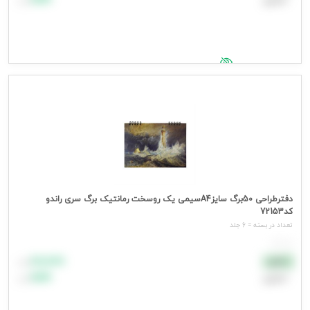
اعتباری
۹۹٬۹۹۹
تومان
جهت مشاهده قیمت وارد شوید
دفترطراحی 50برگ سایزA4سیمی یک روسخت رمانتیک برگ سری راندو
کد72153
تعداد در بسته = 6 جلد
هر جلد
۸۸٬۸۸۸
نقدی
تومان
اعتباری
۹۹٬۹۹۹
تومان