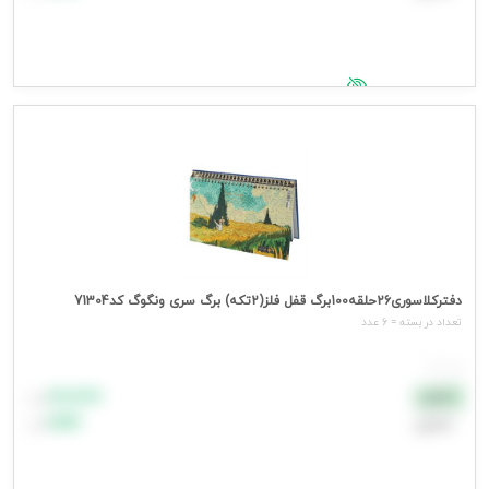
جهت مشاهده قیمت وارد شوید
دفترکلاسوری26حلقه100برگ قفل فلز(2تکه) برگ سری ونگوگ کد71304
تعداد در بسته = 6 عدد
هر عدد
۸۸٬۸۸۸
نقدی
تومان
اعتباری
۹۹٬۹۹۹
تومان