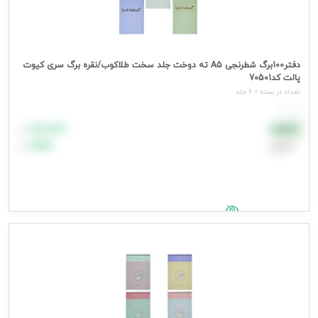
دفتر100برگ شطرنجی A5 ته دوخت جلد سخت طلاکوب/نقره برگ سری کیوت
پالت کد70501
تعداد در بسته = 6 جلد
هر جلد
۸۸٬۸۸۸
نقدی
تومان
اعتباری
۹۹٬۹۹۹
تومان
جهت مشاهده قیمت وارد شوید