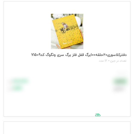
جهت مشاهده قیمت وارد شوید
دفترکلاسوری20حلقه100برگ قفل فلز برگ سری ونگوگ کد71509
تعداد در جین = 12 عدد
هر عدد
۸۸٬۸۸۸
نقدی
تومان
اعتباری
۹۹٬۹۹۹
تومان
جهت مشاهده قیمت وارد شوید