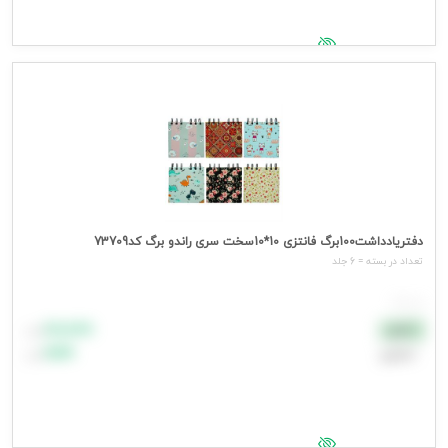
جهت مشاهده قیمت وارد شوید
دفتریادداشت100برگ فانتزی 10*10سخت سری راندو برگ کد73709
تعداد در بسته = 6 جلد
هر جلد
۸۸٬۸۸۸
نقدی
تومان
اعتباری
۹۹٬۹۹۹
تومان