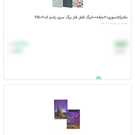
دفترکلاسوری20حلقه100برگ قفل فلز برگ سری راندو کد71502
تعداد در بسته = 6 عدد
هر عدد
۸۸٬۸۸۸
نقدی
تومان
اعتباری
۹۹٬۹۹۹
تومان
جهت مشاهده قیمت وارد شوید