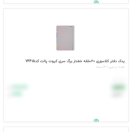
جهت مشاهده قیمت وارد شوید
یدک دفتر کلاسوری 20حلقه خطدار برگ سری کیوت پالت کد74415
تعداد در جین = 12 بسته
هر بسته
۸۸٬۸۸۸
نقدی
تومان
اعتباری
۹۹٬۹۹۹
تومان
جهت مشاهده قیمت وارد شوید