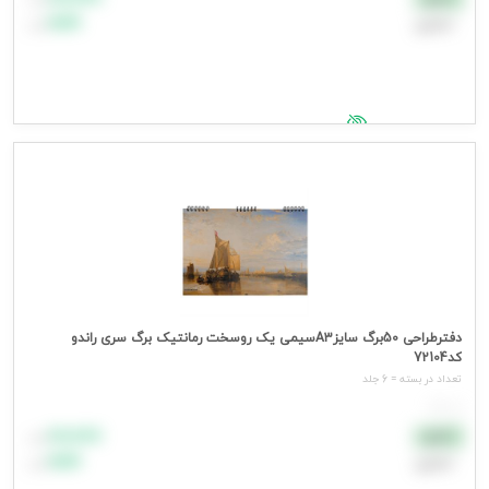
اعتباری
۹۹٬۹۹۹
تومان
جهت مشاهده قیمت وارد شوید
دفترطراحی 50برگ سایزA3سیمی یک روسخت رمانتیک برگ سری راندو
کد72104
تعداد در بسته = 6 جلد
هر جلد
۸۸٬۸۸۸
نقدی
تومان
اعتباری
۹۹٬۹۹۹
تومان