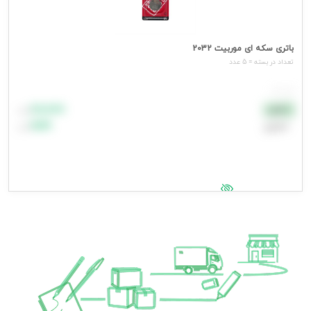
باتری سکه ای موربیت 2032
تعداد در بسته = 5 عدد
هر عدد
۸۸٬۸۸۸
نقدی
تومان
اعتباری
۹۹٬۹۹۹
تومان
جهت مشاهده قیمت وارد شوید