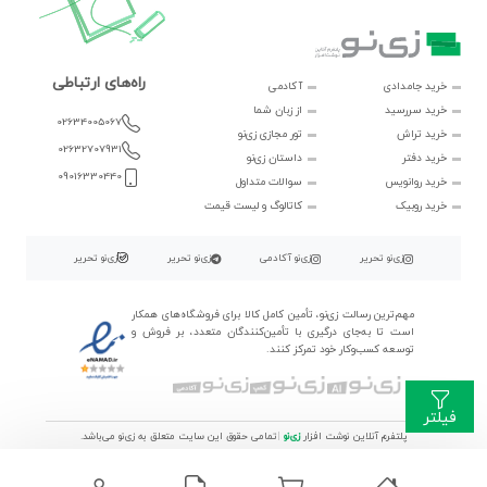
راه‌های ارتباطی
خرید جامدادی
آکادمی
خرید سررسید
از زبان شما
02634005067
خرید تراش
تور مجازی زی‌نو
02632707931
خرید دفتر
داستان زی‌نو
09016330440
خرید روانویس
سوالات متداول
خرید روبیک
کاتالوگ و لیست قیمت
زی‌نو تحریر
زی‌نو آکادمی
زی‌نو تحریر
زی‌نو تحریر
مهم‌ترین رسالت زی‌نو، تأمین کامل کالا برای فروشگاه‌های همکار
است تا به‌جای درگیری با تأمین‌کنندگان متعدد، بر فروش و
توسعه کسب‌وکار خود تمرکز کنند.
فیلتر
پلتفرم آنلاین نوشت افزار
زی‌نو
|
تمامی حقوق این سایت متعلق به زی‌نو می‌باشد.