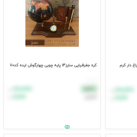
اسیک چراغ دار کرم
کره جغرافیایی سایز14 پایه چوبی چهارگوش ایده کد110
هر عدد
۸۸٬۸۸۸
نقدی
۸۸٬۸۸۸
تومان
تومان
۹۹٬۹۹۹
اعتباری
۹۹٬۹۹۹
تومان
تومان
افزودن به سبد خرید
جهت مشاهده قیمت وارد شوید