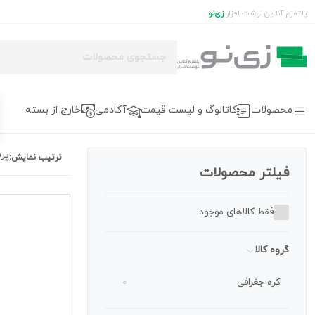
پلتفرم آنلاین نوشت افزار
زی‌نو
محصولات
کاتالوگ و لیست قیمت
آکادمی
خارج از بسته
پر
ترتیب نمایش:
فیلتر محصولات
فقط کالاهای موجود
گروه کالا
کره جغرافی
0