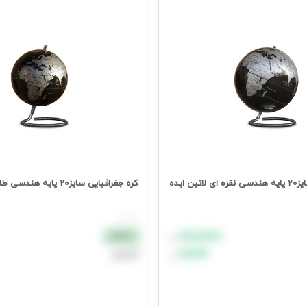
ین ایده
کره جغرافیایی سایز20 پایه هندسی طلایی لاتین ایده
هر عدد
۸۸٬۸۸۸
نقدی
تومان
۹۹٬۹۹۹
اعتباری
تومان
د خرید
افزودن به سبد خرید