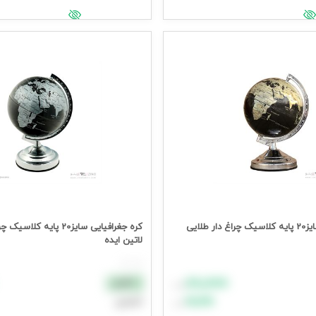
یمت وارد شوید
جهت مشاهده قیمت وارد شوید
کره جغرافیایی سایز20 پایه کلاسیک چراغ دار طلایی
کره جغرافیایی سایز20 پایه ک
لاتین ایده
هر عدد
۸۸٬۸۸۸
نقدی
تومان
۹۹٬۹۹۹
اعتباری
تومان