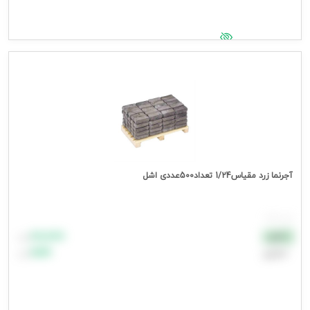
جهت مشاهده قیمت وارد شوید
آجرنما زرد مقیاس1/24 تعداد500عددی اشل
هر بسته
۸۸٬۸۸۸
نقدی
تومان
اعتباری
۹۹٬۹۹۹
تومان