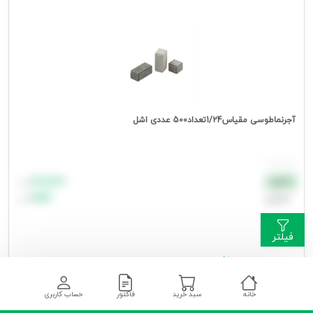
آجرنماطوسی مقیاس1/24تعداد500 عددی اشل
هر بسته
۸۸٬۸۸۸
نقدی
تومان
اعتباری
۹۹٬۹۹۹
تومان
فیلتر
جهت مشاهده قیمت وارد شوید
خانه
سبد خرید
فاکتور
حساب کاربری