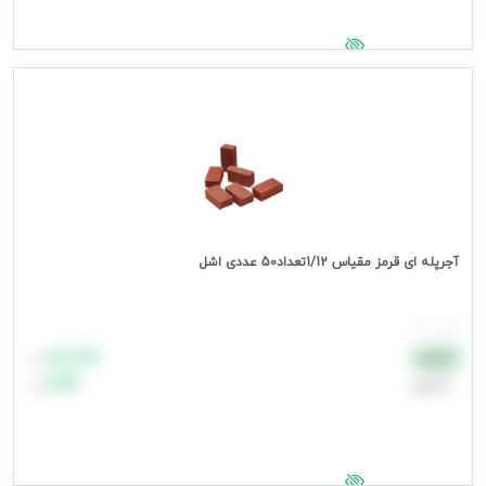
جهت مشاهده قیمت وارد شوید
آجرپله ای قرمز مقیاس 1/12تعداد50 عددی اشل
هر بسته
۸۸٬۸۸۸
نقدی
تومان
اعتباری
۹۹٬۹۹۹
تومان