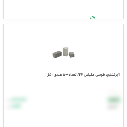
جهت مشاهده قیمت وارد شوید
آجرفشاری طوسی مقیاس 1/24تعداد500 عددی اشل
هر بسته
۸۸٬۸۸۸
نقدی
تومان
اعتباری
۹۹٬۹۹۹
تومان