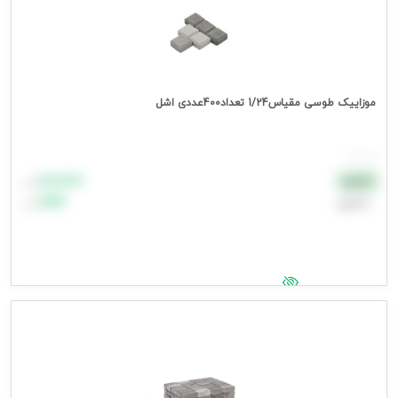
موزاییک طوسی مقیاس1/24 تعداد400عددی اشل
هر عدد
۸۸٬۸۸۸
نقدی
تومان
اعتباری
۹۹٬۹۹۹
تومان
جهت مشاهده قیمت وارد شوید