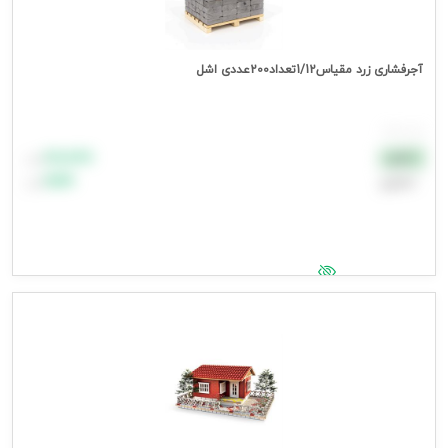
آجرفشاری زرد مقیاس1/12تعداد200عددی اشل
هر بسته
۸۸٬۸۸۸
نقدی
تومان
اعتباری
۹۹٬۹۹۹
تومان
جهت مشاهده قیمت وارد شوید