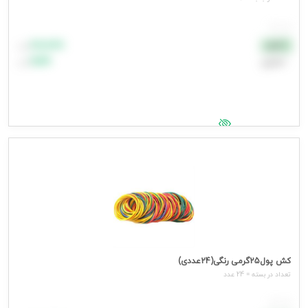
هر عدد
۸۸٬۸۸۸
نقدی
تومان
اعتباری
۹۹٬۹۹۹
تومان
جهت مشاهده قیمت وارد شوید
کش پول25گرمی رنگی(24عددی)
تعداد در بسته = 24 عدد
هر عدد