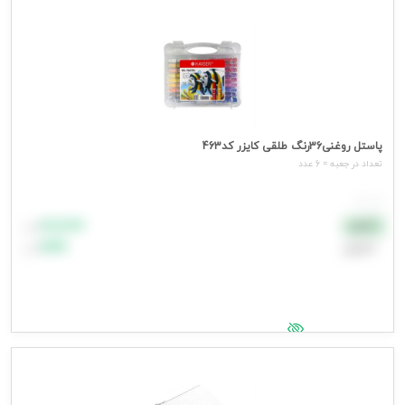
پاستل روغنی36رنگ طلقی کایزر کد463
تعداد در جعبه = 6 عدد
هر عدد
۸۸٬۸۸۸
نقدی
تومان
اعتباری
۹۹٬۹۹۹
تومان
جهت مشاهده قیمت وارد شوید