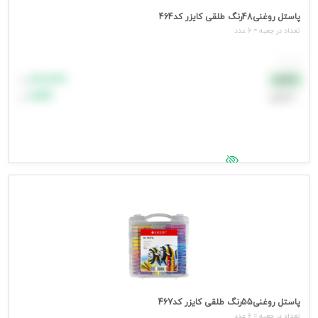
پاستل روغنی48رنگ طلقی کایزر کد464
تعداد در جعبه = 6 عدد
هر عدد
۸۸٬۸۸۸
نقدی
تومان
اعتباری
۹۹٬۹۹۹
تومان
جهت مشاهده قیمت وارد شوید
پاستل روغنی55رنگ طلقی کایزر کد467
تعداد در جعبه = 6 عدد