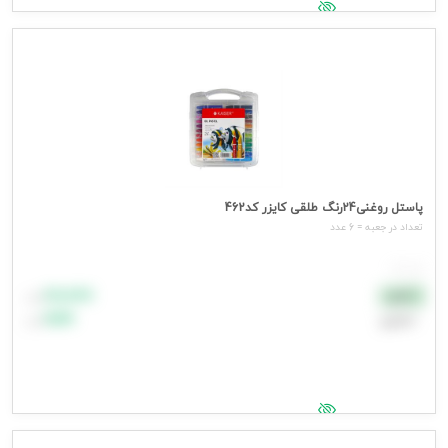
جهت مشاهده قیمت وارد شوید
پاستل روغنی24رنگ طلقی کایزر کد462
تعداد در جعبه = 6 عدد
هر عدد
۸۸٬۸۸۸
نقدی
تومان
اعتباری
۹۹٬۹۹۹
تومان
جهت مشاهده قیمت وارد شوید