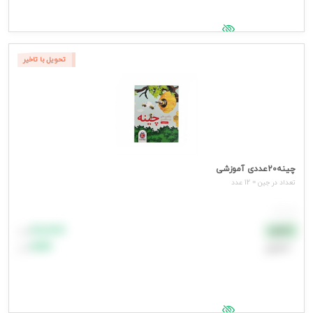
جهت مشاهده قیمت وارد شوید
تحویل با تاخیر
چینه20عددی آموزشی
تعداد در جین = 12 عدد
هر عدد
۸۸٬۸۸۸
نقدی
تومان
اعتباری
۹۹٬۹۹۹
تومان