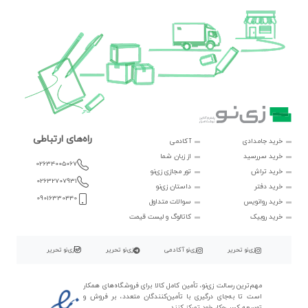
راه‌های ارتباطی
خرید جامدادی
آکادمی
خرید سررسید
از زبان شما
02634005067
خرید تراش
تور مجازی زی‌نو
02632707931
خرید دفتر
داستان زی‌نو
09016330440
خرید روانویس
سوالات متداول
خرید روبیک
کاتالوگ و لیست قیمت
زی‌نو تحریر
زی‌نو آکادمی
زی‌نو تحریر
زی‌نو تحریر
مهم‌ترین رسالت زی‌نو، تأمین کامل کالا برای فروشگاه‌های همکار
است تا به‌جای درگیری با تأمین‌کنندگان متعدد، بر فروش و
توسعه کسب‌وکار خود تمرکز کنند.