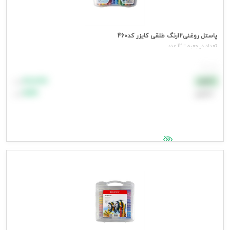
پاستل روغنی12رنگ طلقی کایزر کد460
تعداد در جعبه = 12 عدد
هر عدد
۸۸٬۸۸۸
نقدی
تومان
اعتباری
۹۹٬۹۹۹
تومان
جهت مشاهده قیمت وارد شوید