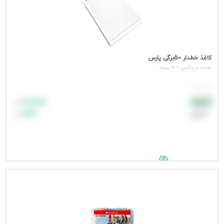
کاغذ خطدار 50برگی پارس
تعداد در باکس = 10 بسته
هر بسته
۸۸٬۸۸۸
نقدی
تومان
اعتباری
۹۹٬۹۹۹
تومان
جهت مشاهده قیمت وارد شوید