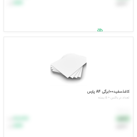
اعتباری
۹۹٬۹۹۹
تومان
جهت مشاهده قیمت وارد شوید
کاغذسفید100برگی A4 پارس
تعداد در باکس = 5 بسته
هر بسته
۸۸٬۸۸۸
نقدی
تومان
اعتباری
۹۹٬۹۹۹
تومان