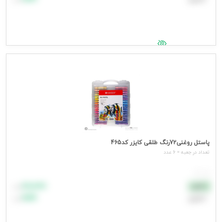
جهت مشاهده قیمت وارد شوید
پاستل روغنی72رنگ طلقی کایزر کد465
تعداد در جعبه = 6 عدد
هر عدد
۸۸٬۸۸۸
نقدی
تومان
اعتباری
۹۹٬۹۹۹
تومان