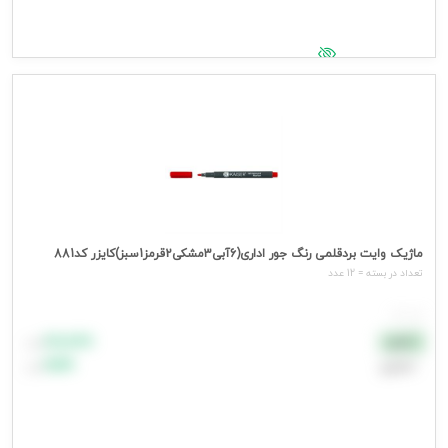
جهت مشاهده قیمت وارد شوید
ماژیک وایت بردقلمی رنگ جور اداری(6آبی3مشکی2قرمز1سبز)کایزر کد881
تعداد در بسته = 12 عدد
هر عدد
۸۸٬۸۸۸
نقدی
تومان
اعتباری
۹۹٬۹۹۹
تومان