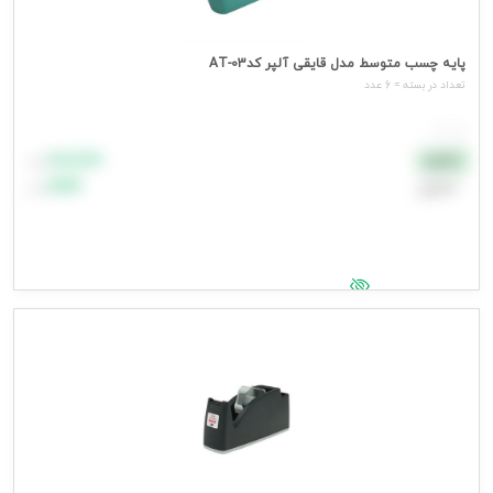
پایه چسب متوسط مدل قایقی آلپر کدAT-03
تعداد در بسته = 6 عدد
هر عدد
۸۸٬۸۸۸
نقدی
تومان
اعتباری
۹۹٬۹۹۹
تومان
جهت مشاهده قیمت وارد شوید