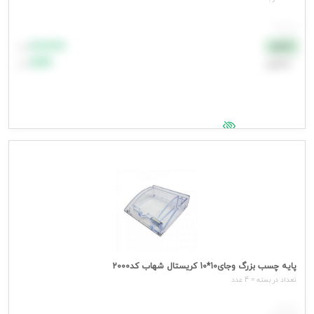
هر عدد
۸۸٬۸۸۸
نقدی
تومان
اعتباری
۹۹٬۹۹۹
تومان
جهت مشاهده قیمت وارد شوید
پایه چسب بزرگ وجای10*10 کریستال شهاب کد2000
تعداد در بسته = 4 عدد
هر عدد