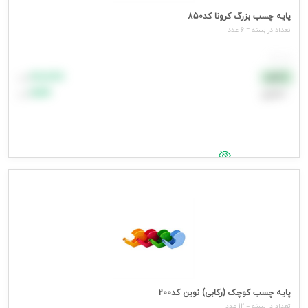
پایه چسب بزرگ کرونا کد850
تعداد در بسته = 6 عدد
هر عدد
۸۸٬۸۸۸
نقدی
تومان
اعتباری
۹۹٬۹۹۹
تومان
جهت مشاهده قیمت وارد شوید
پایه چسب کوچک (رکابی) نوین کد200
تعداد در بسته = 12 عدد