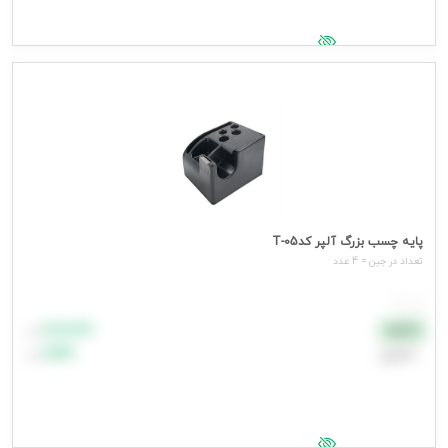
جهت مشاهده قیمت وارد شوید
پایه چسب بزرگ آلپر کدT-05
تعداد در جین = 4 عدد
هر عدد
۸۸٬۸۸۸
نقدی
تومان
اعتباری
۹۹٬۹۹۹
تومان