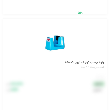
جهت مشاهده قیمت وارد شوید
پایه چسب کوچک نوین کد850
تعداد در بسته = 4 عدد
هر عدد
۸۸٬۸۸۸
نقدی
تومان
اعتباری
۹۹٬۹۹۹
تومان