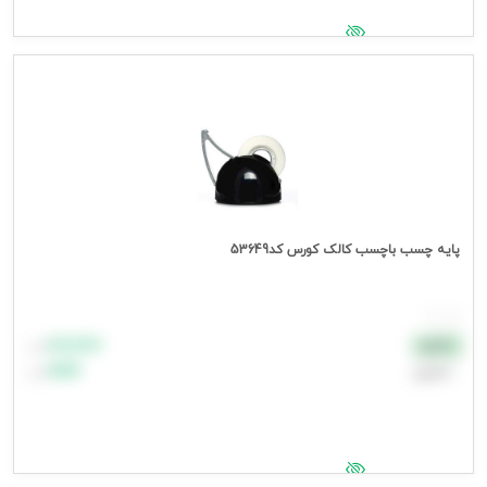
جهت مشاهده قیمت وارد شوید
پایه چسب باچسب کالک کورس کد53649
هر عدد
۸۸٬۸۸۸
نقدی
تومان
اعتباری
۹۹٬۹۹۹
تومان