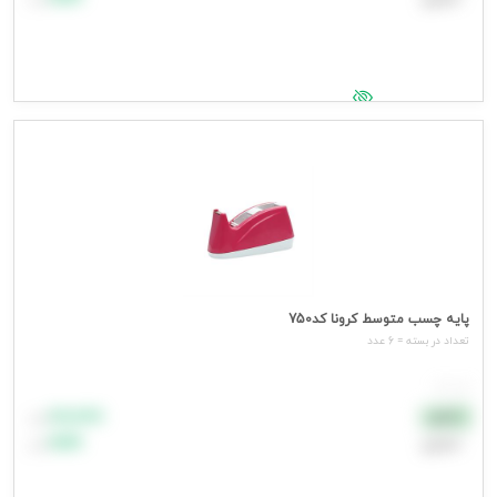
جهت مشاهده قیمت وارد شوید
پایه چسب متوسط کرونا کد750
تعداد در بسته = 6 عدد
هر عدد
۸۸٬۸۸۸
نقدی
تومان
اعتباری
۹۹٬۹۹۹
تومان