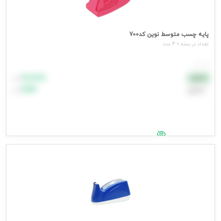
پایه چسب متوسط نوین کد700
تعداد در بسته = 4 عدد
هر عدد
۸۸٬۸۸۸
نقدی
تومان
اعتباری
۹۹٬۹۹۹
تومان
جهت مشاهده قیمت وارد شوید