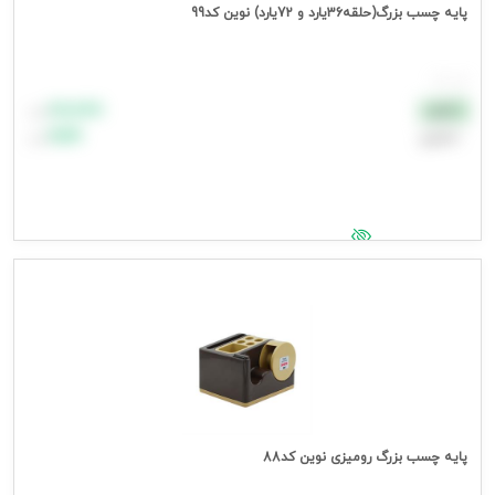
پایه چسب بزرگ(حلقه36یارد و 72یارد) نوین کد99
هر عدد
۸۸٬۸۸۸
نقدی
تومان
اعتباری
۹۹٬۹۹۹
تومان
جهت مشاهده قیمت وارد شوید
پایه چسب بزرگ رومیزی نوین کد88