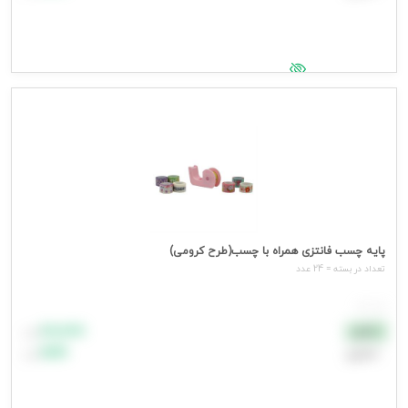
جهت مشاهده قیمت وارد شوید
پایه چسب فانتزی همراه با چسب(طرح کرومی)
تعداد در بسته = 24 عدد
هر عدد
۸۸٬۸۸۸
نقدی
تومان
اعتباری
۹۹٬۹۹۹
تومان