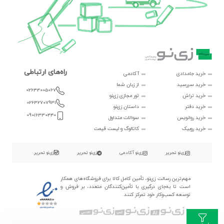
راه‌های ارتباطی
خرید جامدادی
آکادمی
خرید سررسید
از زبان شما
02634005067
خرید تراش
تور مجازی زی‌نو
02632707931
خرید دفتر
داستان زی‌نو
09016330440
خرید روانویس
سوالات متداول
خرید روبیک
کاتالوگ و لیست قیمت
زی‌نو تحریر
زی‌نو آکادمی
زی‌نو تحریر
زی‌نو تحریر
مهم‌ترین رسالت زی‌نو، تأمین کامل کالا برای فروشگاه‌های همکار
است تا به‌جای درگیری با تأمین‌کنندگان متعدد، بر فروش و
توسعه کسب‌وکار خود تمرکز کنند.