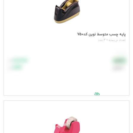
پایه چسب متوسط نوین کد750
تعداد در بسته = 4 عدد
هر عدد
۸۸٬۸۸۸
نقدی
تومان
اعتباری
۹۹٬۹۹۹
تومان
جهت مشاهده قیمت وارد شوید