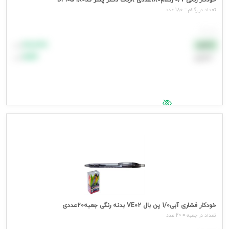
خودکار رنگی 0/7 رگلام180عددی 8رنگ دکتر پنتر کدDP105-180
تعداد در رگلام = 180 عدد
هر عدد
۸۸٬۸۸۸
نقدی
تومان
اعتباری
۹۹٬۹۹۹
تومان
جهت مشاهده قیمت وارد شوید
خودکار فشاری آبی1/0 پن بال VE02 بدنه رنگی جعبه20عددی
تعداد در جعبه = 20 عدد