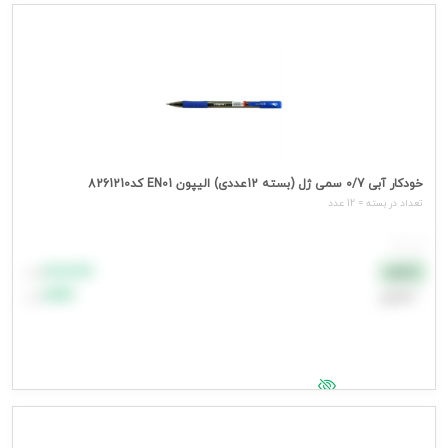
جهت مشاهده قیمت وارد شوید
خودکار آبی 0/7 سمی ژل (بسته 12عددی) الیپون EN01 کد8261210
تعداد در بسته = 12 عدد
هر عدد
۸۸٬۸۸۸
نقدی
تومان
اعتباری
۹۹٬۹۹۹
تومان
جهت مشاهده قیمت وارد شوید