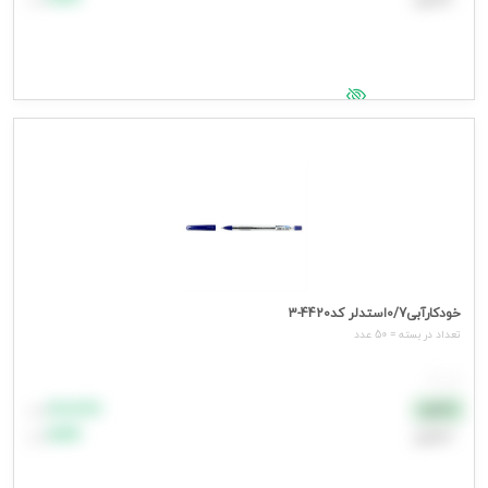
جهت مشاهده قیمت وارد شوید
خودکارآبی0/7استدلر کد4420-3
تعداد در بسته = 50 عدد
هر عدد
۸۸٬۸۸۸
نقدی
تومان
اعتباری
۹۹٬۹۹۹
تومان