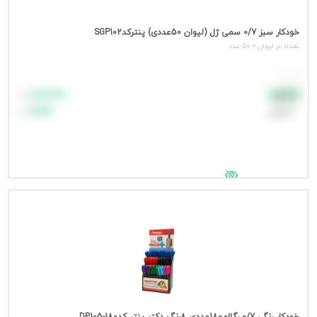
خودکار سبز 0/7 سمی ژل (لیوان 50عددی) پنترکدSGP102
تعداد در ليوان = 50 عدد
هر عدد
۸۸٬۸۸۸
نقدی
تومان
اعتباری
۹۹٬۹۹۹
تومان
جهت مشاهده قیمت وارد شوید