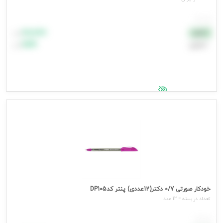
هر عدد
۸۸٬۸۸۸
نقدی
تومان
اعتباری
۹۹٬۹۹۹
تومان
جهت مشاهده قیمت وارد شوید
خودکار صورتی 0/7 دکتر(12عددی) پنتر کدDP105
تعداد در بسته = 12 عدد
هر عدد