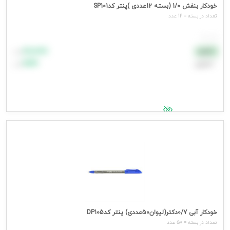
خودکار بنفش 1/0 (بسته 12عددی )پنتر کدSP101
تعداد در بسته = 12 عدد
هر عدد
۸۸٬۸۸۸
نقدی
تومان
اعتباری
۹۹٬۹۹۹
تومان
جهت مشاهده قیمت وارد شوید
خودکار آبی 0/7دکتر(لیوان50عددی) پنتر کدDP105
تعداد در بسته = 50 عدد