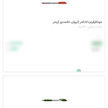
خودکارقرمز1/0دکتر (لیوان 50عددی )پنتر
تعداد در لیوان = 50 عدد
هر عدد
۸۸٬۸۸۸
نقدی
تومان
اعتباری
۹۹٬۹۹۹
تومان
جهت مشاهده قیمت وارد شوید