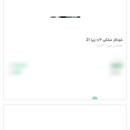
خودکار مشکی 0/7 زبرا Z1
تعداد در جین = 12 عدد
هر عدد
۸۸٬۸۸۸
نقدی
تومان
اعتباری
۹۹٬۹۹۹
تومان
جهت مشاهده قیمت وارد شوید