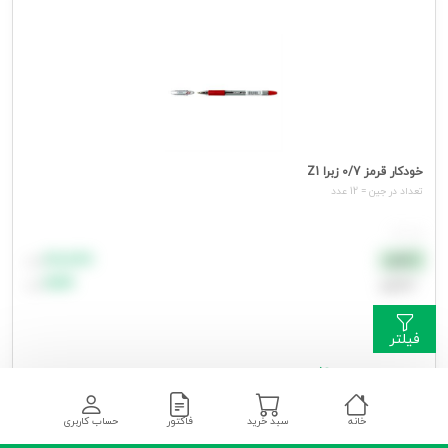
خودکار قرمز 0/7 زبرا Z1
تعداد در جين = 12 عدد
هر عدد
۸۸٬۸۸۸
نقدی
تومان
اعتباری
۹۹٬۹۹۹
تومان
فیلتر
جهت مشاهده قیمت وارد شوید
خانه
سبد خرید
فاکتور
حساب کاربری