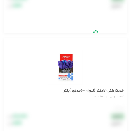
اعتباری
۹۹٬۹۹۹
تومان
جهت مشاهده قیمت وارد شوید
خودکاررنگی1/0دکتر (لیوان 50عددی )پنتر
تعداد در لیوان = 50 عدد
هر عدد
۸۸٬۸۸۸
نقدی
تومان
اعتباری
۹۹٬۹۹۹
تومان