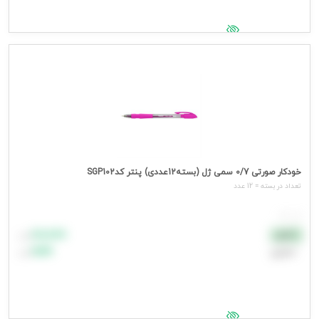
جهت مشاهده قیمت وارد شوید
خودکار صورتی 0/7 سمی ژل (بسته12عددی) پنتر کدSGP102
تعداد در بسته = 12 عدد
هر عدد
۸۸٬۸۸۸
نقدی
تومان
اعتباری
۹۹٬۹۹۹
تومان