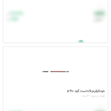
هر عدد
۸۸٬۸۸۸
نقدی
تومان
اعتباری
۹۹٬۹۹۹
تومان
جهت مشاهده قیمت وارد شوید
خودکارقرمز0/5تست گود p-910
تعداد در جين = 12 عدد
هر عدد