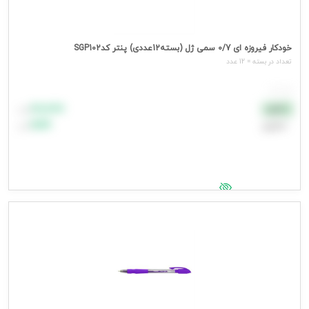
خودکار فیروزه ای 0/7 سمی ژل (بسته12عددی) پنتر کدSGP102
تعداد در بسته = 12 عدد
هر عدد
۸۸٬۸۸۸
نقدی
تومان
اعتباری
۹۹٬۹۹۹
تومان
جهت مشاهده قیمت وارد شوید