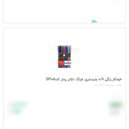
جهت مشاهده قیمت وارد شوید
خودکار رنگی 0/7 بلیستری 8رنگ دکتر پنتر کدDP105
تعداد در بسته = 12 ست
هر ست
۸۸٬۸۸۸
نقدی
تومان
اعتباری
۹۹٬۹۹۹
تومان