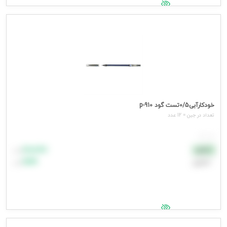
جهت مشاهده قیمت وارد شوید
خودکارآبی0/5تست گود p-910
تعداد در جين = 12 عدد
هر عدد
۸۸٬۸۸۸
نقدی
تومان
اعتباری
۹۹٬۹۹۹
تومان
جهت مشاهده قیمت وارد شوید