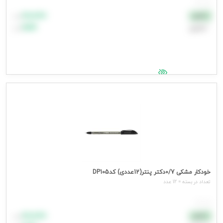
هر عدد
۸۸٬۸۸۸
نقدی
تومان
اعتباری
۹۹٬۹۹۹
تومان
جهت مشاهده قیمت وارد شوید
خودکار مشکی 0/7دکتر پنتر(12عددی) کدDP105
تعداد در بسته = 12 عدد
هر عدد
۸۸٬۸۸۸
نقدی
تومان