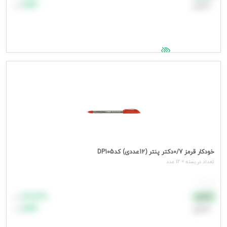
اعتباری
۹۹٬۹۹۹
تومان
جهت مشاهده قیمت وارد شوید
خودکار قرمز 0/7دکتر پنتر (12عددی) کدDP105
تعداد در بسته = 12 عدد
هر عدد
۸۸٬۸۸۸
نقدی
تومان
اعتباری
۹۹٬۹۹۹
تومان