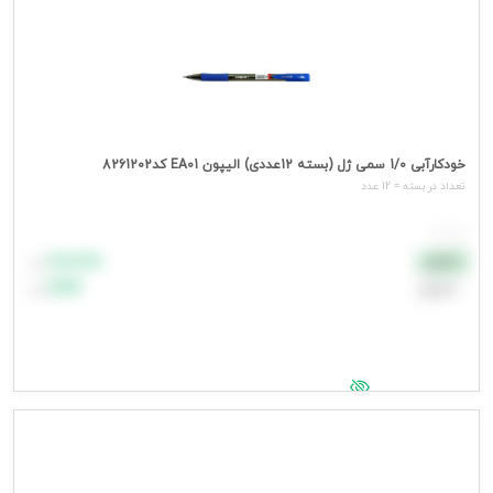
خودکارآبی 1/0 سمی ژل (بسته 12عددی) الیپون EA01 کد8261202
تعداد در بسته = 12 عدد
هر عدد
۸۸٬۸۸۸
نقدی
تومان
اعتباری
۹۹٬۹۹۹
تومان
جهت مشاهده قیمت وارد شوید