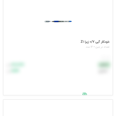
خودکار آبی 0/7 زبرا Z1
تعداد در جین = 12 عدد
هر عدد
۸۸٬۸۸۸
نقدی
تومان
اعتباری
۹۹٬۹۹۹
تومان
جهت مشاهده قیمت وارد شوید