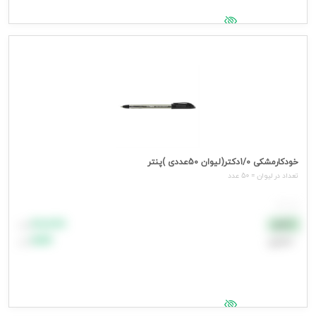
جهت مشاهده قیمت وارد شوید
خودکارمشکی 1/0دکتر(لیوان 50عددی )پنتر
تعداد در ليوان = 50 عدد
هر عدد
۸۸٬۸۸۸
نقدی
تومان
اعتباری
۹۹٬۹۹۹
تومان