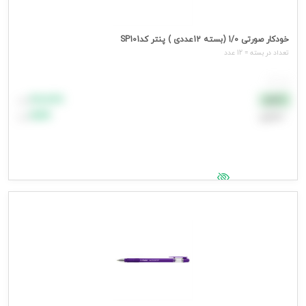
خودکار صورتی 1/0 (بسته 12عددی ) پنتر کدSP101
تعداد در بسته = 12 عدد
هر عدد
۸۸٬۸۸۸
نقدی
تومان
اعتباری
۹۹٬۹۹۹
تومان
جهت مشاهده قیمت وارد شوید