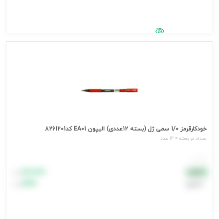
جهت مشاهده قیمت وارد شوید
خودکارقرمز 1/0 سمی ژل (بسته 12عددی) الیپون EA01 کد8261201
تعداد در بسته = 12 عدد
هر عدد
۸۸٬۸۸۸
نقدی
تومان
اعتباری
۹۹٬۹۹۹
تومان