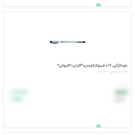
جهت مشاهده قیمت وارد شوید
خودکارآبی 0/7 فینوکنکوجدید*کارتن30لیوانی*
تعداد در ليوان = 50 عدد
هر عدد
۸۸٬۸۸۸
نقدی
تومان
اعتباری
۹۹٬۹۹۹
تومان
جهت مشاهده قیمت وارد شوید