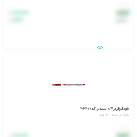
هر عدد
۸۸٬۸۸۸
نقدی
تومان
اعتباری
۹۹٬۹۹۹
تومان
جهت مشاهده قیمت وارد شوید
خودکارقرمز0/7استدلر کد4420-2
تعداد در بسته = 50 عدد
هر عدد
۸۸٬۸۸۸
نقدی
تومان