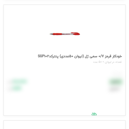
جهت مشاهده قیمت وارد شوید
خودکار قرمز 0/7 سمی ژل (لیوان 50عددی) پنترکدSGP102
تعداد در ليوان = 50 عدد
هر عدد
۸۸٬۸۸۸
نقدی
تومان
اعتباری
۹۹٬۹۹۹
تومان
جهت مشاهده قیمت وارد شوید