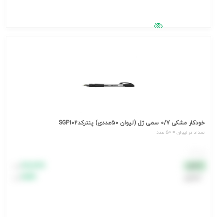
جهت مشاهده قیمت وارد شوید
خودکار مشکی 0/7 سمی ژل (لیوان 50عددی) پنترکدSGP102
تعداد در ليوان = 50 عدد
هر عدد
۸۸٬۸۸۸
نقدی
تومان
اعتباری
۹۹٬۹۹۹
تومان