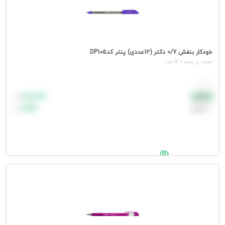
خودکار بنفش 0/7 دکتر (12عددی) پنتر کدDP105
تعداد در بسته = 12 عدد
هر عدد
۸۸٬۸۸۸
نقدی
تومان
اعتباری
۹۹٬۹۹۹
تومان
جهت مشاهده قیمت وارد شوید