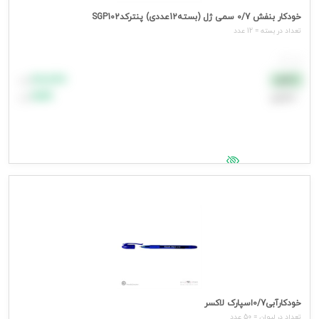
خودکار بنفش 0/7 سمی ژل (بسته12عددی) پنترکدSGP102
تعداد در بسته = 12 عدد
هر عدد
۸۸٬۸۸۸
نقدی
تومان
اعتباری
۹۹٬۹۹۹
تومان
جهت مشاهده قیمت وارد شوید
خودکارآبی0/7اسپارک لاکسر
تعداد در ليوان = 50 عدد