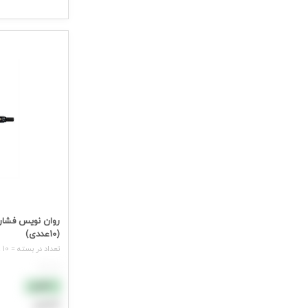
جهت مشاهده ق
(10عددی)
تعداد در بسته = 10 عدد
هر عدد
نقدی
اعتباری