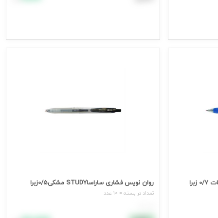
افزودن به سبد خرید
جهت مشاهده قیمت وارد شوید
روان نویس فشاری ساراساکلیپ آبی مات 0/7 زبرا
روان نویس فشاری ساراساSTUDY مشکی0/5زبرا
تعداد در بسته = 10 عدد
هر عدد