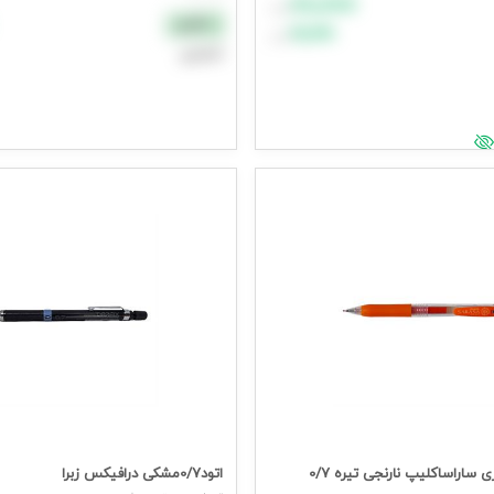
۸۸٬۸۸۸
تومان
نقدی
۹۹٬۹۹۹
تومان
اعتباری
د خرید
افزودن به سبد خرید
یمت وارد شوید
جهت مشاهده قیمت وارد شوید
روان نویس فشاری ساراساکلیپ نارنجی تیره 0/7
اتود0/7مشکی درافیکس زبرا