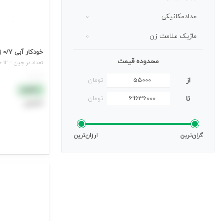
مدادمکانیکی
0
ماژیک علامت زن
0
خودکار آبی 0/7 زبرا Z1
ماژیک های صنعتی ,طراحی تخصصی
0
محدوده قیمت
تعداد در جین = 12 عدد
ماژیک نقاشی
0
هر عدد
از
تومان
نقدی
تا
تومان
اعتباری
افزودن به سب
گران‌ترین
ارزان‌ترین
جهت مشاهده ق