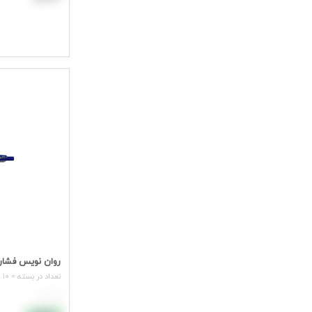
افزودن به سب
جهت مشاهده ق
روان نویس فشاری ساراساDY
تعداد در بسته = 10 عدد
هر عدد