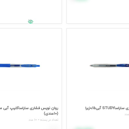
افزودن به سبد خرید
د خرید
جهت مشاهده قیمت وارد شوید
یمت وارد شوید
STU آبی0/5زبرا
(10عددی)
تعداد در بسته = 10 عدد
هر عدد