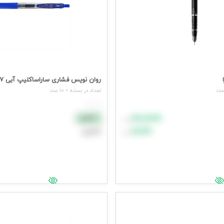
روان نویس فشاری ساراساکلیپ آبی 0/7 زبرا (10عددی)
تعداد در بسته = 10 عدد
هر عدد
۸۸٬۸۸۸
نقدی
تومان
۹۹٬۹۹۹
اعتباری
تومان
د خرید
افزودن به سبد خرید
یمت وارد شوید
جهت مشاهده قیمت وارد شوید