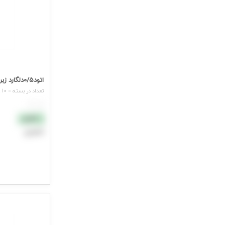
اتود0/5دلگارد زبرا
تعداد در بسته = 10 عدد
هر عدد
نقدی
اعتباری
افزودن به سب
جهت مشاهده ق