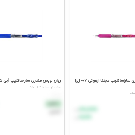
روان نویس فشاری ساراساکلیپ مجنتا ارغوانی 0/7 زبرا
روان نویس فشاری ساراساکلیپ آبی 0/5 زبرا (10عددی)
تعداد در بسته = 10 عدد
هر عدد
نقدی
۸۸٬۸۸۸
تومان
اعتباری
۹۹٬۹۹۹
تومان
افزودن به سبد خرید
د خرید