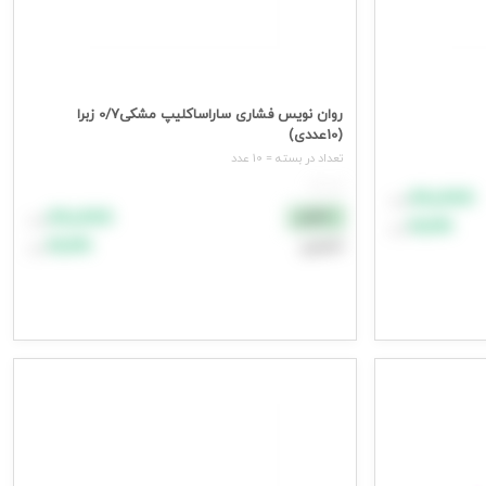
روان نویس فشاری ساراساکلیپ مشکی0/7 زبرا
(10عددی)
تعداد در بسته = 10 عدد
هر عدد
۸۸٬۸۸۸
تومان
۸۸٬۸۸۸
نقدی
تومان
۹۹٬۹۹۹
تومان
۹۹٬۹۹۹
اعتباری
تومان
افزودن به سبد خرید
جهت مشاهده قیمت وارد شوید