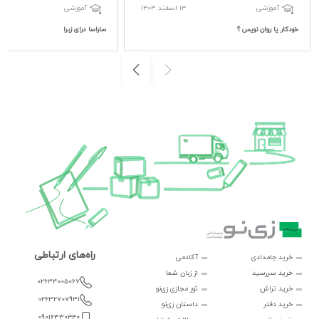
14 اسفند 1403
آموزشی
آموزشی
خودکار یا روان نویس ؟
ساراسا درای زبرا
راه‌های ارتباطی
خرید جامدادی
آکادمی
خرید سررسید
از زبان شما
02634005067
خرید تراش
تور مجازی زی‌نو
02632707931
خرید دفتر
داستان زی‌نو
09016330440