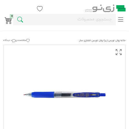
ورود / ثبت نام
0
خانه
روان نویس
زبرا
روان نویس فشاری ساراساکلیپ آبی 0/7 زبرا (10عددی)
علاقه‌مندی
0 دیدگاه
›
›
›