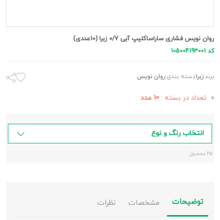
روان نویس فشاری ساراساکلیپ آبی 0/7 زبرا (10عددی)
کد 105004193001
برند:
زبرا
دسته بندی:
روان نویس
تعداد در بسته :
10 عدد
انتخاب رنگ و نوع
25 محصول
توضیحات
مشخصات
نظرات