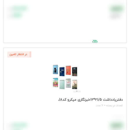
هر عدد
۸۸٬۸۸۸
نقدی
تومان
اعتباری
۹۹٬۹۹۹
تومان
جهت مشاهده قیمت وارد شوید
در انتظار تامین
دفتریادداشت 21/5*12خبرنگاری میکرو کدJ8
تعداد در بسته = 6 عدد
هر عدد
۸۸٬۸۸۸
نقدی
تومان