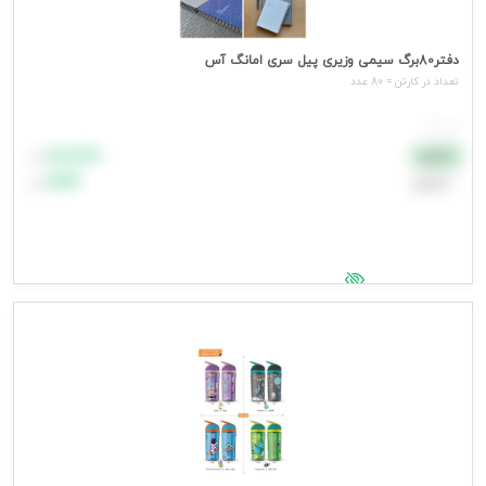
دفتر80برگ سیمی وزیری پیل سری امانگ آس
تعداد در کارتن = 80 عدد
هر عدد
۸۸٬۸۸۸
نقدی
تومان
اعتباری
۹۹٬۹۹۹
تومان
جهت مشاهده قیمت وارد شوید