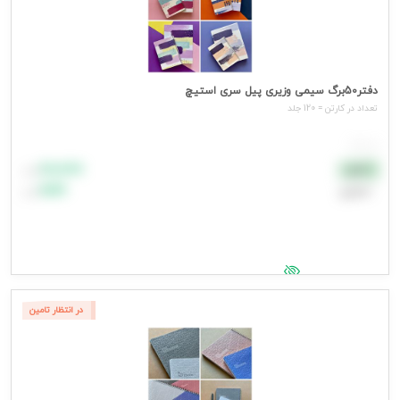
دفتر50برگ سیمی وزیری پیل سری استیچ
تعداد در کارتن = 120 جلد
هر جلد
۸۸٬۸۸۸
نقدی
تومان
اعتباری
۹۹٬۹۹۹
تومان
جهت مشاهده قیمت وارد شوید
در انتظار تامین