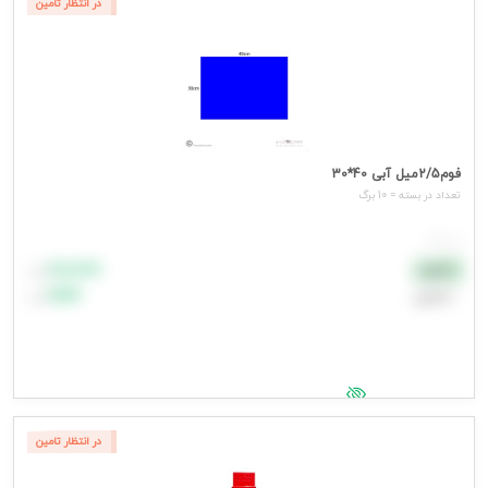
در انتظار تامین
فوم2/5میل آبی 40*30
تعداد در بسته = 10 برگ
هر برگ
۸۸٬۸۸۸
نقدی
تومان
اعتباری
۹۹٬۹۹۹
تومان
جهت مشاهده قیمت وارد شوید
در انتظار تامین