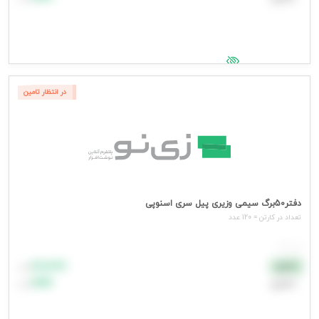
جهت مشاهده قیمت وارد شوید
در انتظار تامین
دفتر50برگ سیمی وزیری پیل سری اسنوپی
تعداد در کارتن = 120 عدد
هر عدد
۸۸٬۸۸۸
نقدی
تومان
اعتباری
۹۹٬۹۹۹
تومان