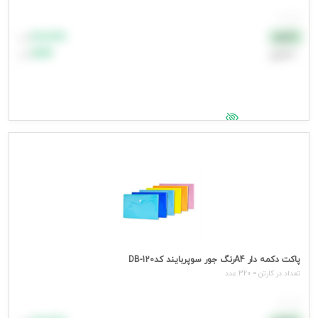
هر عدد
۸۸٬۸۸۸
نقدی
تومان
اعتباری
۹۹٬۹۹۹
تومان
جهت مشاهده قیمت وارد شوید
پاکت دکمه دار A4رنگ جور سوپربایند کدDB-120
تعداد در کارتن = 320 عدد
هر عدد