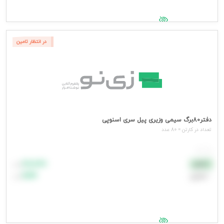
جهت مشاهده قیمت وارد شوید
در انتظار تامین
دفتر80برگ سیمی وزیری پیل سری اسنوپی
تعداد در کارتن = 80 عدد
هر عدد
۸۸٬۸۸۸
نقدی
تومان
اعتباری
۹۹٬۹۹۹
تومان