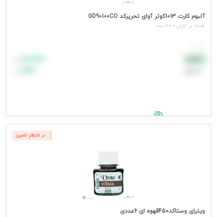
آلبوم کارت 1013کوتر آوای تحریرکد GD90100CO
تعداد در کارتن = 100 عدد
هر عدد
۸۸٬۸۸۸
نقدی
تومان
اعتباری
۹۹٬۹۹۹
تومان
جهت مشاهده قیمت وارد شوید
در انتظار تامین
ویترای وستاکد450قهوه ای 6عددی