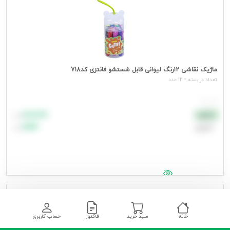
ماژیک نقاشی 12رنگ لیوانی قابل شستشو فانتزی کد718
تعداد در بسته = 12 عدد
هر عدد
۸۸٬۸۸۸
نقدی
تومان
اعتباری
۹۹٬۹۹۹
تومان
جهت مشاهده قیمت وارد شوید
در انتظار تامین
خانه
سبد خرید
فاکتور
حساب کاربری