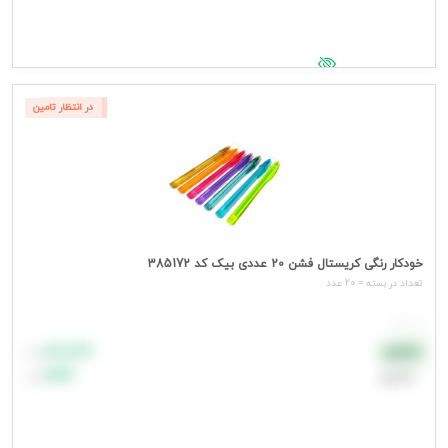
جهت مشاهده قیمت وارد شوید
در انتظار تامین
خودکار رنگی کریستال فشن 20 عددی بیک کد 385172
تعداد در بسته = 20 عدد
هر عدد
۸۸٬۸۸۸
نقدی
تومان
اعتباری
۹۹٬۹۹۹
تومان