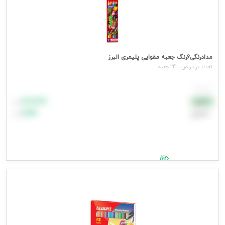
مدادرنگی6رنگ جعبه مقوایی پلیمری البرز
تعداد در قراص = 24 جعبه
هر جعبه
۸۸٬۸۸۸
نقدی
تومان
اعتباری
۹۹٬۹۹۹
تومان
جهت مشاهده قیمت وارد شوید