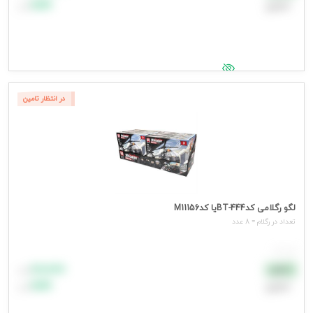
اعتباری
۹۹٬۹۹۹
تومان
جهت مشاهده قیمت وارد شوید
در انتظار تامین
لگو رگلامی کدBT-444یا کدM11156
تعداد در رگلام = 8 عدد
هر عدد
۸۸٬۸۸۸
نقدی
تومان
اعتباری
۹۹٬۹۹۹
تومان