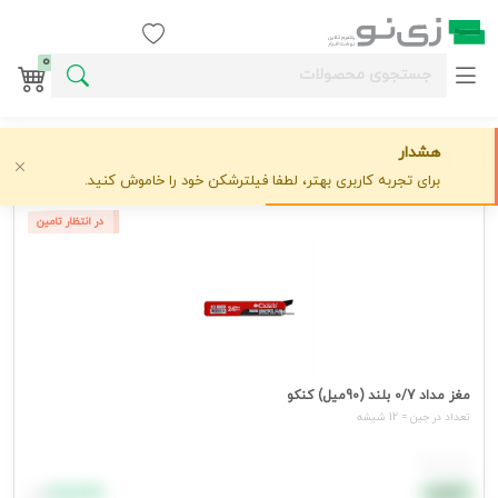
ورود / ثبت نام
0
هشدار
خارج از بسته
برای تجربه کاربری بهتر، لطفا فیلترشکن خود را خاموش کنید.
در انتظار تامین
مغز مداد 0/7 بلند (90میل) کنکو
تعداد در جين = 12 شيشه
هر شيشه
۸۸٬۸۸۸
نقدی
تومان