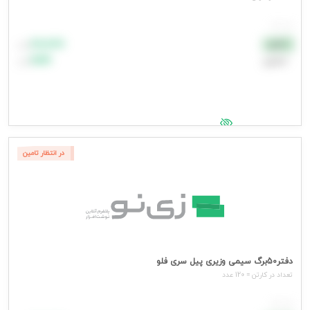
هر عدد
۸۸٬۸۸۸
نقدی
تومان
اعتباری
۹۹٬۹۹۹
تومان
جهت مشاهده قیمت وارد شوید
در انتظار تامین
دفتر50برگ سیمی وزیری پیل سری فلو
تعداد در کارتن = 120 عدد
هر عدد