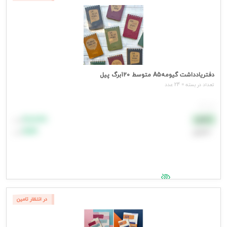
دفتریادداشت گیومهA5 متوسط 120برگ پیل
تعداد در بسته = 24 عدد
هر عدد
۸۸٬۸۸۸
نقدی
تومان
اعتباری
۹۹٬۹۹۹
تومان
جهت مشاهده قیمت وارد شوید
در انتظار تامین