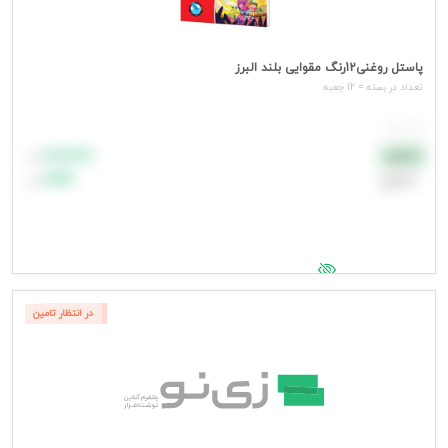
پاستل روغنی12رنگ مقوایی بلند البرز
تعداد در بسته = 12 جعبه
هر جعبه
۸۸٬۸۸۸
نقدی
تومان
اعتباری
۹۹٬۹۹۹
تومان
جهت مشاهده قیمت وارد شوید
در انتظار تامین