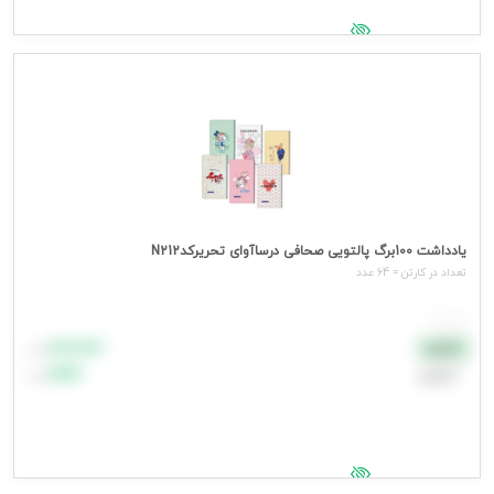
جهت مشاهده قیمت وارد شوید
یادداشت 100برگ پالتویی صحافی درساآوای تحریرکدN212
تعداد در کارتن = 64 عدد
هر عدد
۸۸٬۸۸۸
نقدی
تومان
اعتباری
۹۹٬۹۹۹
تومان