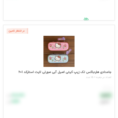
جهت مشاهده قیمت وارد شوید
در انتظار تامین
جامدادی هاردباکس تک زیپ کیتی اصیل آبی صورتی لایت استارکد 601
تعداد در جعبه = 15 عدد
هر عدد
۸۸٬۸۸۸
نقدی
تومان
اعتباری
۹۹٬۹۹۹
تومان