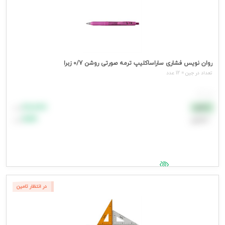
روان نویس فشاری ساراساکلیپ ترمه صورتی روشن 0/7 زبرا
تعداد در جين = 12 عدد
هر عدد
۸۸٬۸۸۸
نقدی
تومان
اعتباری
۹۹٬۹۹۹
تومان
جهت مشاهده قیمت وارد شوید
در انتظار تامین