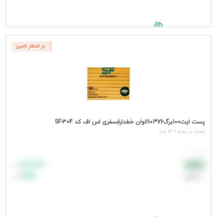
جهت مشاهده قیمت وارد شوید
در انتظار تامین
پست ایت100برگ76*101الوان خطدارفسفری اس اف کد SF-304
تعداد در بسته = 12 عدد
هر عدد
۸۸٬۸۸۸
نقدی
تومان
اعتباری
۹۹٬۹۹۹
تومان