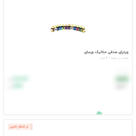
ویترای صدفی متالیک ورسای
تعداد در بسته = 4 عدد
هر عدد
۸۸٬۸۸۸
نقدی
تومان
اعتباری
۹۹٬۹۹۹
تومان
جهت مشاهده قیمت وارد شوید
در انتظار تامین