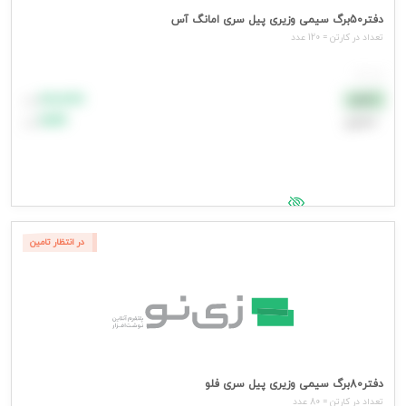
دفتر50برگ سیمی وزیری پیل سری امانگ آس
تعداد در کارتن = 120 عدد
هر عدد
۸۸٬۸۸۸
نقدی
تومان
اعتباری
۹۹٬۹۹۹
تومان
جهت مشاهده قیمت وارد شوید
در انتظار تامین
دفتر80برگ سیمی وزیری پیل سری فلو
تعداد در کارتن = 80 عدد