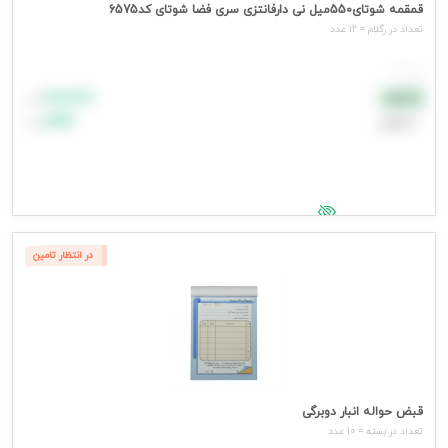
قمقمه شوتای550میل نی دارفانتزی سری فضا شوتای کد6575
تعداد در رگلام = 12 عدد
هر عدد
۸۸٬۸۸۸
نقدی
تومان
اعتباری
۹۹٬۹۹۹
تومان
جهت مشاهده قیمت وارد شوید
در انتظار تامین
قبض حواله انبار دوبرگی
تعداد در بسته = 10 عدد