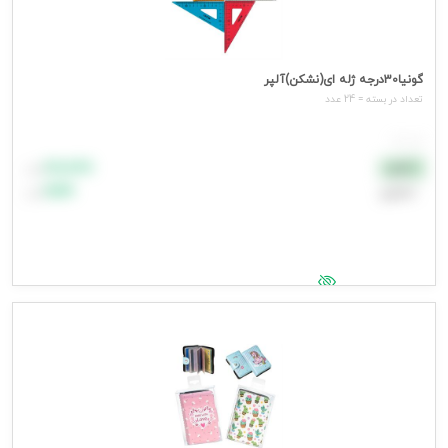
گونیا30درجه ژله ای(نشکن)آلپر
تعداد در بسته = 24 عدد
هر عدد
۸۸٬۸۸۸
نقدی
تومان
اعتباری
۹۹٬۹۹۹
تومان
جهت مشاهده قیمت وارد شوید