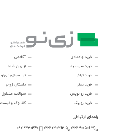
خرید جامدادی
آکادمی
خرید سررسید
از زبان شما
خرید تراش
تور مجازی زی‌نو
خرید دفتر
داستان زی‌نو
خرید روانویس
سوالات متداول
خرید روبیک
کاتالوگ و لیست
راه‌های ارتباطی
09016330440
02632707931
02634005067