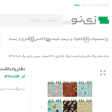
پلتفرم آنلاین نوشت افزار
زی‌نو
محصولات
کاتالوگ و لیست قیمت
آکادمی
خارج از بسته
خانه
دفتر
برگ
دفتریادداشت100برگ فانتزی 10*10سخت سری راندو برگ کد73709
›
›
›
دفتریادداشت100برگ فانتزی 10*10سخت سری راندو برگ کد3709
کد 149008114
برند:
برگ
دسته بندی: