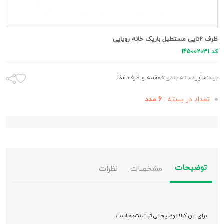
ظرف 2تایی مستطیل باریک خانه رویایی
کد 145002031
برند:
سایر
دسته بندی:
قمقمه و ظرف غذا
تعداد در بسته :
6 عدد
توضیحات
مشخصات
نظرات
برای این کالا توضیحاتی ثبت نشده است.