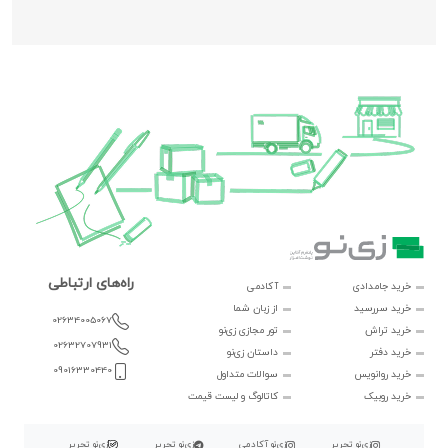
راه‌های ارتباطی
خرید جامدادی
آکادمی
خرید سررسید
از زبان شما
02634005067
خرید تراش
تور مجازی زی‌نو
02632707931
خرید دفتر
داستان زی‌نو
09016330440
خرید روانویس
سوالات متداول
خرید روبیک
کاتالوگ و لیست قیمت
زی‌نو تحریر
زی‌نو آکادمی
زی‌نو تحریر
زی‌نو تحریر