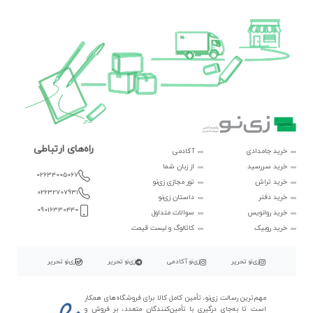
راه‌های ارتباطی
خرید جامدادی
آکادمی
خرید سررسید
از زبان شما
02634005067
خرید تراش
تور مجازی زی‌نو
02632707931
خرید دفتر
داستان زی‌نو
09016330440
خرید روانویس
سوالات متداول
خرید روبیک
کاتالوگ و لیست قیمت
زی‌نو تحریر
زی‌نو آکادمی
زی‌نو تحریر
زی‌نو تحریر
مهم‌ترین رسالت زی‌نو، تأمین کامل کالا برای فروشگاه‌های همکار
است تا به‌جای درگیری با تأمین‌کنندگان متعدد، بر فروش و