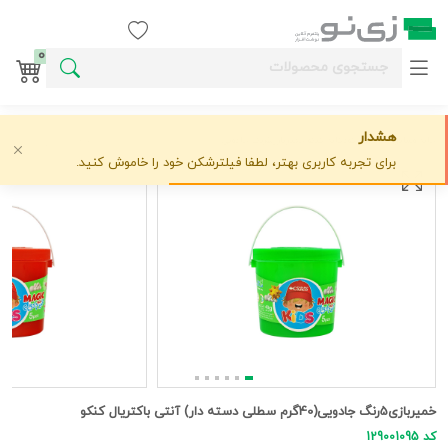
ورود / ثبت نام
0
هشدار
خانه
وسایل خلاقیت کودکانه
کنکو
خمیربازی5رنگ جادویی(40گرم سطلی دسته دار) آنتی باکتریال کنکو
علاقه‌مندی
0 دیدگاه
›
›
›
برای تجربه کاربری بهتر، لطفا فیلترشکن خود را خاموش کنید.
خمیربازی5رنگ جادویی(40گرم سطلی دسته دار) آنتی باکتریال کنکو
کد 129001095