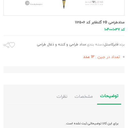
مدادطراحی 6B گلدفابر کد 112506
کد 104001037
برند:
فابرکاستل
دسته بندی:
مداد طراحی و کنته و ذغال طراحی
تعداد در جین :
12 عدد
توضیحات
مشخصات
نظرات
برای این کالا توضیحاتی ثبت نشده است.