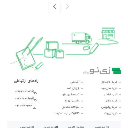
راه‌های ارتباطی
خرید جامدادی
آکادمی
خرید سررسید
از زبان شما
02634005067
خرید تراش
تور مجازی زی‌نو
02632707931
خرید دفتر
داستان زی‌نو
09016330440
خرید روانویس
سوالات متداول
خرید روبیک
کاتالوگ و لیست قیمت
زی‌نو تحریر
زی‌نو آکادمی
زی‌نو تحریر
زی‌نو تحریر