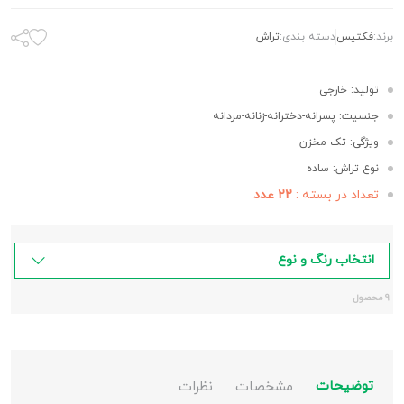
برند:
فکتیس
دسته بندی:
تراش
تولید: خارجی
جنسیت: پسرانه-دخترانه-زنانه-مردانه
ویژگی: تک مخزن
نوع تراش: ساده
تعداد در بسته :
22 عدد
انتخاب رنگ و نوع
9 محصول
توضیحات
مشخصات
نظرات