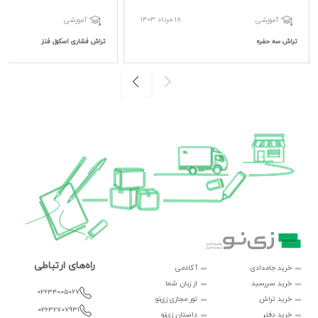
18 مرداد 1403
آموزشی
آموزشی
تراش سه حفره
تراش فشاری اسکول فنز
راه‌های ارتباطی
خرید جامدادی
آکادمی
خرید سررسید
از زبان شما
02634005067
خرید تراش
تور مجازی زی‌نو
02632707931
خرید دفتر
داستان زی‌نو