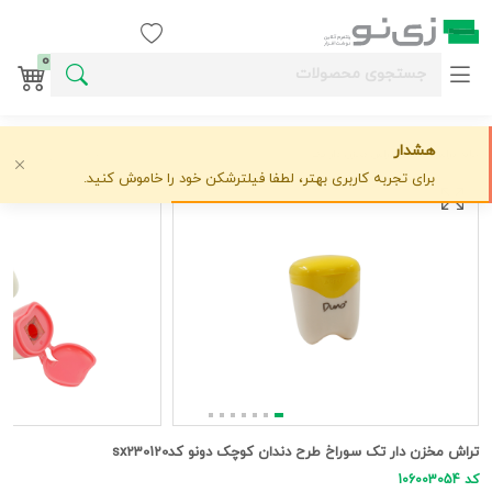
ورود / ثبت نام
0
هشدار
خانه
تراش
فکتیس
تراش مخزن دار تک سوراخ طرح دندان کوچک دونو کدsx230120
علاقه‌مندی
0 دیدگاه
›
›
›
برای تجربه کاربری بهتر، لطفا فیلترشکن خود را خاموش کنید.
تراش مخزن دار تک سوراخ طرح دندان کوچک دونو کدsx230120
کد 106003054