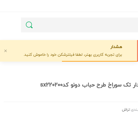
هشدار
برای تجربه کاربری بهتر، لطفا فیلترشکن خود را خاموش کنید.
تک سوراخ طرح حباب دونو کدsx220200
ندی:
تراش