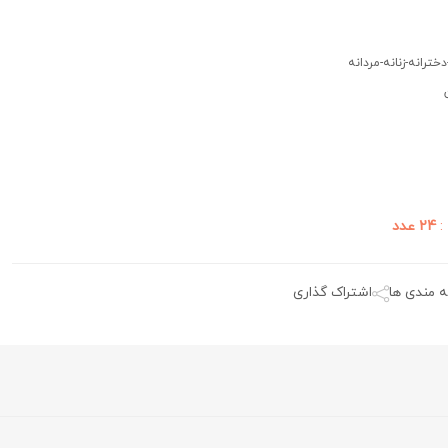
ترانه-زنانه-مردانه
:
24 عدد
ه مندی ها
اشتراک گذاری