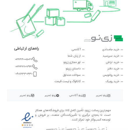
راه‌های ارتباطی
خرید جامدادی
آکادمی
خرید سررسید
از زبان شما
02634005067
خرید تراش
تور مجازی زی‌نو
02632707931
خرید دفتر
داستان زی‌نو
09016330440
خرید روانویس
سوالات متداول
خرید روبیک
کاتالوگ و لیست قیمت
زی‌نو تحریر
زی‌نو آکادمی
زی‌نو تحریر
زی‌نو تحریر
مهم‌ترین رسالت زی‌نو، تأمین کامل کالا برای فروشگاه‌های همکار
است تا به‌جای درگیری با تأمین‌کنندگان متعدد، بر فروش و
توسعه کسب‌وکار خود تمرکز کنند.