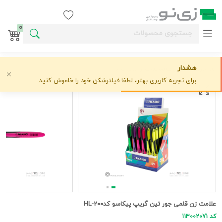
ورود / ثبت نام
0
هشدار
خانه
ماژیک علامت زن
پیکاسو
علامت زن قلمی جور تین گریپ پیکاسو کدHL-200
علاقه‌مندی
0 دیدگاه
›
›
›
برای تجربه کاربری بهتر، لطفا فیلترشکن خود را خاموش کنید.
علامت زن قلمی جور تین گریپ پیکاسو کدHL-200
کد 113002071