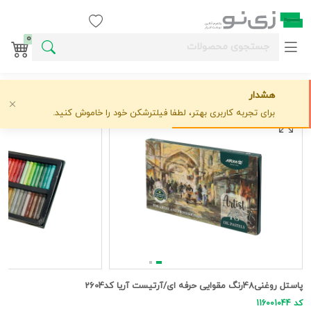
ورود / ثبت نام
0
هشدار
خانه
پاستل
آريا
پاستل روغنی48رنگ مقوایی حرفه ای/آرتیست آریا کد2604
علاقه‌مندی
0 دیدگاه
›
›
›
برای تجربه کاربری بهتر، لطفا فیلترشکن خود را خاموش کنید.
پاستل روغنی48رنگ مقوایی حرفه ای/آرتیست آریا کد2604
کد 116001044