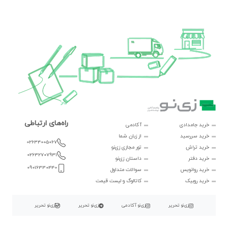
راه‌های ارتباطی
خرید جامدادی
آکادمی
خرید سررسید
از زبان شما
02634005067
خرید تراش
تور مجازی زی‌نو
02632707931
خرید دفتر
داستان زی‌نو
09016330440
خرید روانویس
سوالات متداول
خرید روبیک
کاتالوگ و لیست قیمت
زی‌نو تحریر
زی‌نو آکادمی
زی‌نو تحریر
زی‌نو تحریر