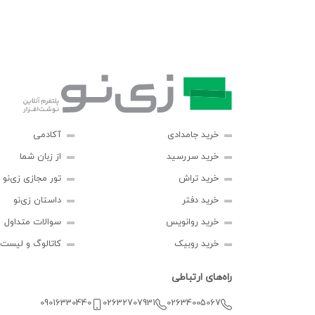
خرید جامدادی
آکادمی
خرید سررسید
از زبان شما
خرید تراش
تور مجازی زی‌نو
خرید دفتر
داستان زی‌نو
خرید روانویس
سوالات متداول
خرید روبیک
کاتالوگ و لیست
راه‌های ارتباطی
09016330440
02632707931
02634005067