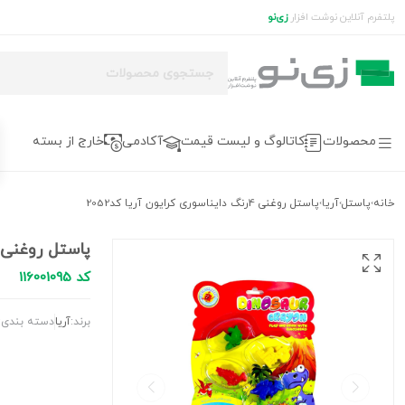
پلتفرم آنلاین نوشت افزار
زی‌نو
محصولات
کاتالوگ و لیست قیمت
آکادمی
خارج از بسته
خانه
پاستل
آريا
پاستل روغنی 4رنگ دایناسوری کرایون آریا کد2052
›
›
›
پاستل روغنی 4رنگ دایناسوری کرایون آریا کد52
کد 116001095
برند:
آريا
دسته بندی: