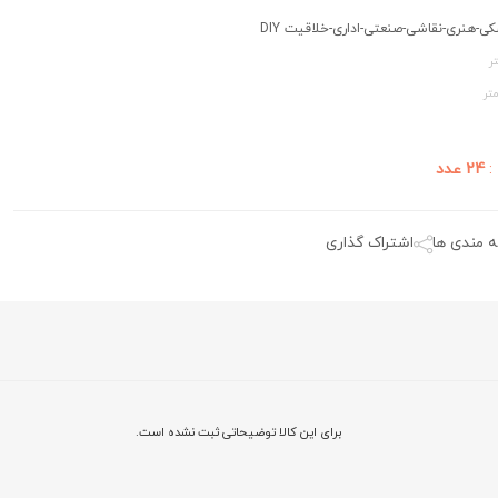
شکی-هنری-نقاشی-صنعتی-اداری-خلاقیت DIY
ر
تر
:
24 عدد
ه مندی ها
اشتراک گذاری
برای این کالا توضیحاتی ثبت نشده است.