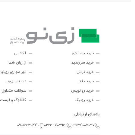
خرید جامدادی
آکادمی
خرید سررسید
از زبان شما
خرید تراش
تور مجازی زی‌نو
خرید دفتر
داستان زی‌نو
خرید روانویس
سوالات متداول
خرید روبیک
کاتالوگ و لیست
راه‌های ارتباطی
09016330440
02632707931
02634005067