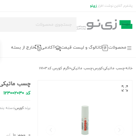
پلتفرم آنلاین نوشت افزار
زی‌نو
محصولات
کاتالوگ و لیست قیمت
آکادمی
خارج از بسته
خانه
چسب ماتیکی
کورس
چسب ماتیکی10گرم کورس کد17103
›
›
›
چسب ماتیکی10گرم کورس کد7103
کد 123002030
برند:
کورس
دسته بند
حجم: 10
گرم