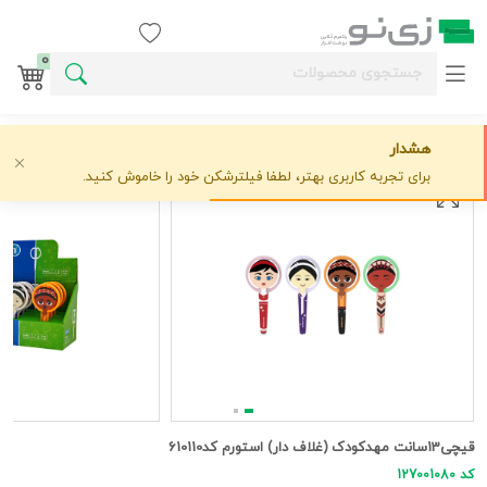
ورود / ثبت نام
0
هشدار
خانه
ابزار برش
استورم
قیچی13سانت مهدکودک (غلاف دار) استورم کد610110
علاقه‌مندی
0 دیدگاه
›
›
›
برای تجربه کاربری بهتر، لطفا فیلترشکن خود را خاموش کنید.
قیچی13سانت مهدکودک (غلاف دار) استورم کد610110
کد 127001080