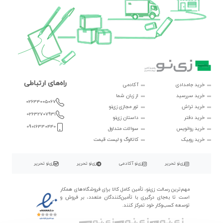
راه‌های ارتباطی
خرید جامدادی
آکادمی
خرید سررسید
از زبان شما
02634005067
خرید تراش
تور مجازی زی‌نو
02632707931
خرید دفتر
داستان زی‌نو
09016330440
خرید روانویس
سوالات متداول
خرید روبیک
کاتالوگ و لیست قیمت
زی‌نو تحریر
زی‌نو آکادمی
زی‌نو تحریر
زی‌نو تحریر
مهم‌ترین رسالت زی‌نو، تأمین کامل کالا برای فروشگاه‌های همکار
است تا به‌جای درگیری با تأمین‌کنندگان متعدد، بر فروش و
توسعه کسب‌وکار خود تمرکز کنند.