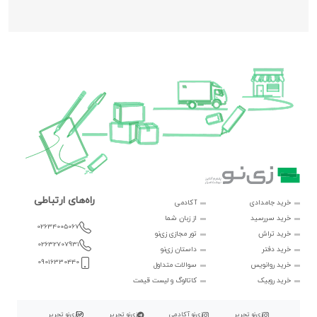
راه‌های ارتباطی
خرید جامدادی
آکادمی
خرید سررسید
از زبان شما
02634005067
خرید تراش
تور مجازی زی‌نو
02632707931
خرید دفتر
داستان زی‌نو
09016330440
خرید روانویس
سوالات متداول
خرید روبیک
کاتالوگ و لیست قیمت
زی‌نو تحریر
زی‌نو آکادمی
زی‌نو تحریر
زی‌نو تحریر