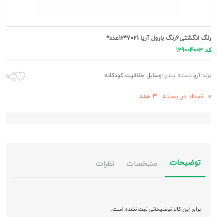
رنگ انگشتی6رنگ بارول آریا 7021*12عدد*
کد 129004003
برند:
آریا
دسته بندی:
وسایل خلاقیت کودکانه
تعداد در بسته :
3 عدد
توضیحات
مشخصات
نظرات
برای این کالا توضیحاتی ثبت نشده است.