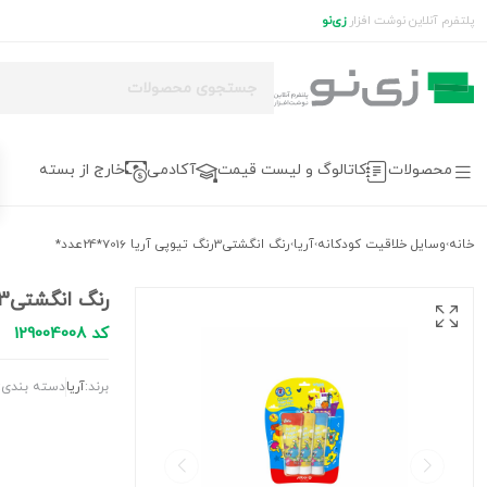
پلتفرم آنلاین نوشت افزار
زی‌نو
محصولات
کاتالوگ و لیست قیمت
آکادمی
خارج از بسته
خانه
وسایل خلاقیت کودکانه
آريا
رنگ انگشتی3رنگ تیوپی آریا 7016*24عدد*
›
›
›
رنگ انگشتی3رنگ تیوپی آریا 7016*24عدد*
کد 129004008
برند:
آريا
دسته بندی: