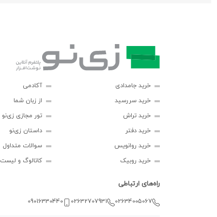
خرید جامدادی
آکادمی
خرید سررسید
از زبان شما
خرید تراش
تور مجازی زی‌نو
خرید دفتر
داستان زی‌نو
خرید روانویس
سوالات متداول
خرید روبیک
کاتالوگ و لیست
راه‌های ارتباطی
09016330440
02632707931
02634005067