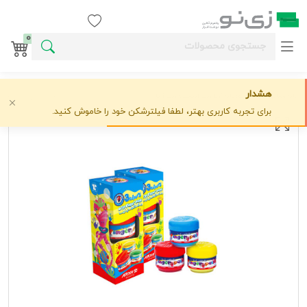
ورود / ثبت نام
0
هشدار
خانه
وسایل خلاقیت کودکانه
آريا
رنگ انگشتی3رنگ آریا 7004*36عدد*
علاقه‌مندی
1 دیدگاه
›
›
›
برای تجربه کاربری بهتر، لطفا فیلترشکن خود را خاموش کنید.