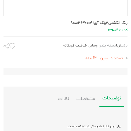
رنگ انگشتی3رنگ آریا 7004*36عدد*
کد 129004011
برند:
آريا
دسته بندی:
وسایل خلاقیت کودکانه
تعداد در جین :
12 عدد
توضیحات
مشخصات
نظرات
برای این کالا توضیحاتی ثبت نشده است.