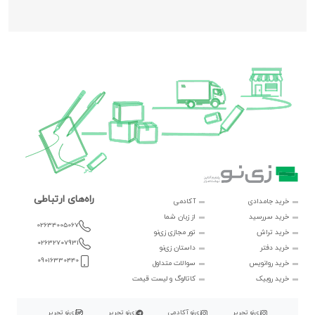
راه‌های ارتباطی
خرید جامدادی
آکادمی
خرید سررسید
از زبان شما
02634005067
خرید تراش
تور مجازی زی‌نو
02632707931
خرید دفتر
داستان زی‌نو
09016330440
خرید روانویس
سوالات متداول
خرید روبیک
کاتالوگ و لیست قیمت
زی‌نو تحریر
زی‌نو آکادمی
زی‌نو تحریر
زی‌نو تحریر