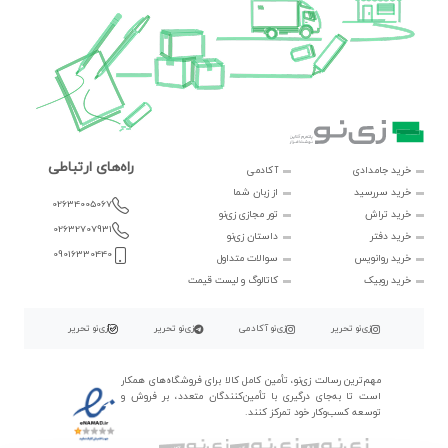
راه‌های ارتباطی
خرید جامدادی
آکادمی
خرید سررسید
از زبان شما
02634005067
خرید تراش
تور مجازی زی‌نو
02632707931
خرید دفتر
داستان زی‌نو
09016330440
خرید روانویس
سوالات متداول
خرید روبیک
کاتالوگ و لیست قیمت
زی‌نو تحریر
زی‌نو آکادمی
زی‌نو تحریر
زی‌نو تحریر
مهم‌ترین رسالت زی‌نو، تأمین کامل کالا برای فروشگاه‌های همکار
است تا به‌جای درگیری با تأمین‌کنندگان متعدد، بر فروش و
توسعه کسب‌وکار خود تمرکز کنند.