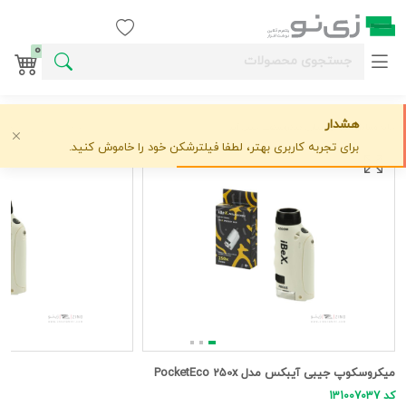
ورود / ثبت نام
0
هشدار
خانه
وسایل آموزشی
زيتازي
میکروسکوپ جیبی آیبکس مدل PocketEco 250x
علاقه‌مندی
0 دیدگاه
›
›
›
برای تجربه کاربری بهتر، لطفا فیلترشکن خود را خاموش کنید.
میکروسکوپ جیبی آیبکس مدل PocketEco 250x
کد 131007037