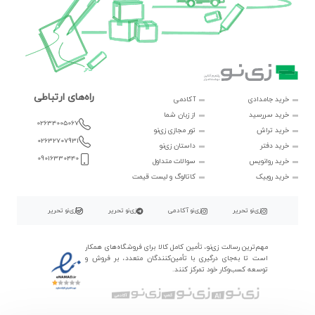
راه‌های ارتباطی
خرید جامدادی
آکادمی
خرید سررسید
از زبان شما
02634005067
خرید تراش
تور مجازی زی‌نو
02632707931
خرید دفتر
داستان زی‌نو
09016330440
خرید روانویس
سوالات متداول
خرید روبیک
کاتالوگ و لیست قیمت
زی‌نو تحریر
زی‌نو آکادمی
زی‌نو تحریر
زی‌نو تحریر
مهم‌ترین رسالت زی‌نو، تأمین کامل کالا برای فروشگاه‌های همکار
است تا به‌جای درگیری با تأمین‌کنندگان متعدد، بر فروش و
توسعه کسب‌وکار خود تمرکز کنند.