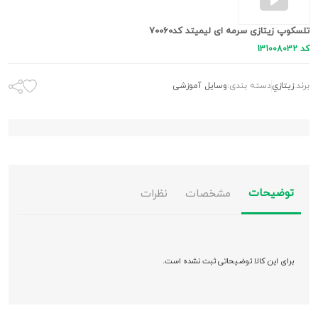
تلسکوپ زیتازی سرمه ای لیمیتد کد70060
کد 131008032
برند:
زيتازي
دسته بندی:
وسایل آموزشی
توضیحات
مشخصات
نظرات
برای این کالا توضیحاتی ثبت نشده است.