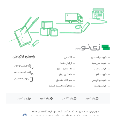
راه‌های ارتباطی
خرید جامدادی
آکادمی
خرید سررسید
از زبان شما
02634005067
خرید تراش
تور مجازی زی‌نو
02632707931
خرید دفتر
داستان زی‌نو
09016330440
خرید روانویس
سوالات متداول
خرید روبیک
کاتالوگ و لیست قیمت
زی‌نو تحریر
زی‌نو آکادمی
زی‌نو تحریر
زی‌نو تحریر
مهم‌ترین رسالت زی‌نو، تأمین کامل کالا برای فروشگاه‌های همکار
است تا به‌جای درگیری با تأمین‌کنندگان متعدد، بر فروش و