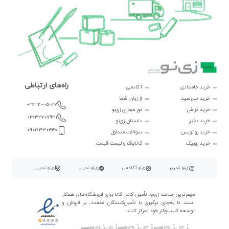
راه‌های ارتباطی
خرید جامدادی
آکادمی
خرید سررسید
از زبان شما
02634005067
خرید تراش
تور مجازی زی‌نو
02632707931
خرید دفتر
داستان زی‌نو
09016330440
خرید روانویس
سوالات متداول
خرید روبیک
کاتالوگ و لیست قیمت
زی‌نو تحریر
زی‌نو آکادمی
زی‌نو تحریر
زی‌نو تحریر
مهم‌ترین رسالت زی‌نو، تأمین کامل کالا برای فروشگاه‌های همکار
است تا به‌جای درگیری با تأمین‌کنندگان متعدد، بر فروش و
توسعه کسب‌وکار خود تمرکز کنند.