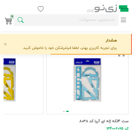
ورود / ثبت نام
0
هشدار
خانه
ابزاررسم و ملحقات
آريا
ست 4تکه ژله ای آریا کد 8038
علاقه‌مندی
0 دیدگاه
›
›
›
برای تجربه کاربری بهتر، لطفا فیلترشکن خود را خاموش کنید.
ست 4تکه ژله ای آریا کد 8038
کد 134002065