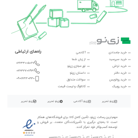
راه‌های ارتباطی
خرید جامدادی
آکادمی
خرید سررسید
از زبان شما
02634005067
خرید تراش
تور مجازی زی‌نو
02632707931
خرید دفتر
داستان زی‌نو
09016330440
خرید روانویس
سوالات متداول
خرید روبیک
کاتالوگ و لیست قیمت
زی‌نو تحریر
زی‌نو آکادمی
زی‌نو تحریر
زی‌نو تحریر
مهم‌ترین رسالت زی‌نو، تأمین کامل کالا برای فروشگاه‌های همکار
است تا به‌جای درگیری با تأمین‌کنندگان متعدد، بر فروش و
توسعه کسب‌وکار خود تمرکز کنند.