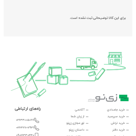
برای این کالا توضیحاتی ثبت نشده است.
راه‌های ارتباطی
خرید جامدادی
آکادمی
خرید سررسید
از زبان شما
02634005067
خرید تراش
تور مجازی زی‌نو
02632707931
خرید دفتر
داستان زی‌نو
09016330440