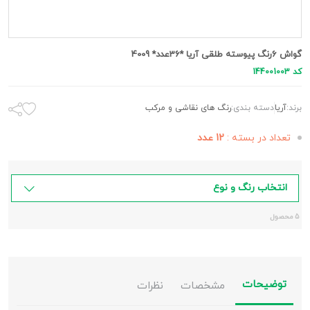
گواش 6رنگ پیوسته طلقی آریا *36عدد* 4009
کد 144001003
برند:
آريا
دسته بندی:
رنگ های نقاشی و مرکب
تعداد در بسته :
12 عدد
انتخاب رنگ و نوع
5 محصول
توضیحات
مشخصات
نظرات