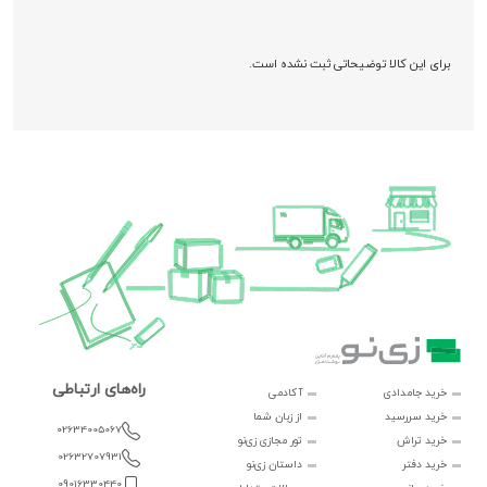
برای این کالا توضیحاتی ثبت نشده است.
راه‌های ارتباطی
خرید جامدادی
آکادمی
خرید سررسید
از زبان شما
02634005067
خرید تراش
تور مجازی زی‌نو
02632707931
خرید دفتر
داستان زی‌نو
09016330440