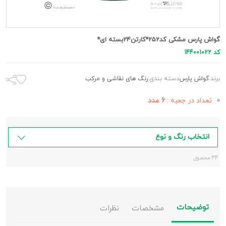
گواش پارس مشکی کد252*کارتن24بسته ای*
کد 144001022
برند:
گواش پارس
دسته بندی:
رنگ های نقاشی و مرکب
تعداد در جعبه :
6 عدد
انتخاب رنگ و نوع
34 محصول
توضیحات
مشخصات
نظرات