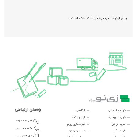
برای این کالا توضیحاتی ثبت نشده است.
راه‌های ارتباطی
خرید جامدادی
آکادمی
خرید سررسید
از زبان شما
02634005067
خرید تراش
تور مجازی زی‌نو
02632707931
خرید دفتر
داستان زی‌نو
09016330440