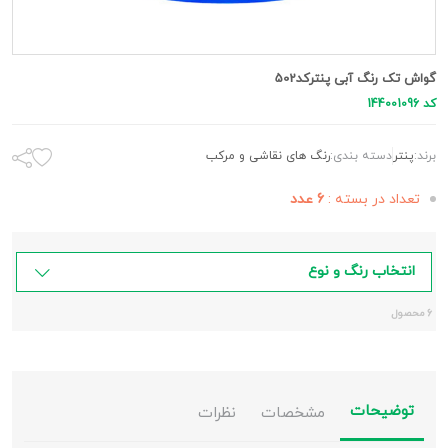
گواش تک رنگ آبی پنترکد502
کد 144001096
برند:
پنتر
دسته بندی:
رنگ های نقاشی و مرکب
تعداد در بسته :
6 عدد
انتخاب رنگ و نوع
6 محصول
توضیحات
مشخصات
نظرات