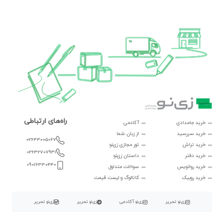
راه‌های ارتباطی
خرید جامدادی
آکادمی
خرید سررسید
از زبان شما
02634005067
خرید تراش
تور مجازی زی‌نو
02632707931
خرید دفتر
داستان زی‌نو
09016330440
خرید روانویس
سوالات متداول
خرید روبیک
کاتالوگ و لیست قیمت
زی‌نو تحریر
زی‌نو آکادمی
زی‌نو تحریر
زی‌نو تحریر