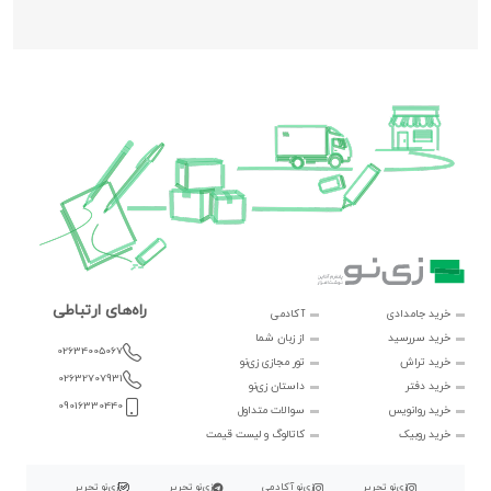
راه‌های ارتباطی
خرید جامدادی
آکادمی
خرید سررسید
از زبان شما
02634005067
خرید تراش
تور مجازی زی‌نو
02632707931
خرید دفتر
داستان زی‌نو
09016330440
خرید روانویس
سوالات متداول
خرید روبیک
کاتالوگ و لیست قیمت
زی‌نو تحریر
زی‌نو آکادمی
زی‌نو تحریر
زی‌نو تحریر