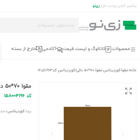
پلتفرم آنلاین نوشت افزار
زی‌نو
محصولات
کاتالوگ و لیست قیمت
آکادمی
خارج از بسته
خانه
مقوا
کوردینانس
مقوا 70*50 دالی/کوردینانس کد263/کد12
›
›
›
مقوا 70*50 دالی/کوردینانس کد263/کد12
کد 158004196
برند:
کوردینانس
دسته