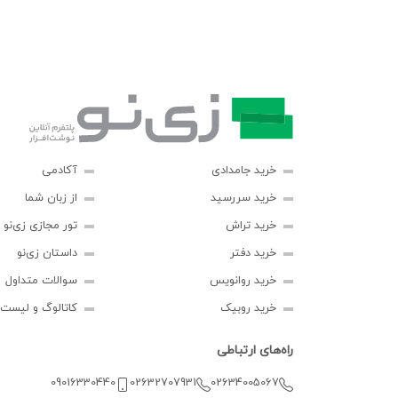
خرید جامدادی
آکادمی
خرید سررسید
از زبان شما
خرید تراش
تور مجازی زی‌نو
خرید دفتر
داستان زی‌نو
خرید روانویس
سوالات متداول
خرید روبیک
کاتالوگ و لیست
راه‌های ارتباطی
09016330440
02632707931
02634005067