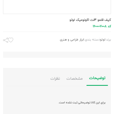
کیف قلمو 4لت اکونومیک لوتو
کد 160007008
برند:
لوتو
دسته بندی:
ابزار طراحی و هنری
توضیحات
مشخصات
نظرات
برای این کالا توضیحاتی ثبت نشده است.