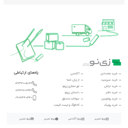
راه‌های ارتباطی
خرید جامدادی
آکادمی
خرید سررسید
از زبان شما
02634005067
خرید تراش
تور مجازی زی‌نو
02632707931
خرید دفتر
داستان زی‌نو
09016330440
خرید روانویس
سوالات متداول
خرید روبیک
کاتالوگ و لیست قیمت
زی‌نو تحریر
زی‌نو آکادمی
زی‌نو تحریر
زی‌نو تحریر